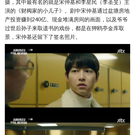
摄，其中最有名的就是宋仲基和李星民（李圣旻）主
演的《财阀家的小儿子》。剧中宋仲基通过盆塘房地
产投资赚到240亿、现金堆满房间的画面，以及爷爷
过世后孙子来取遗书的戏份，都是在狎鸥亭金库取
景，宋仲基还留下了签名照片。