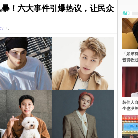
争议风暴！六大事件引爆热议，让民众
热门
cy
「如果有
普贤收
韩佳人
生也没关