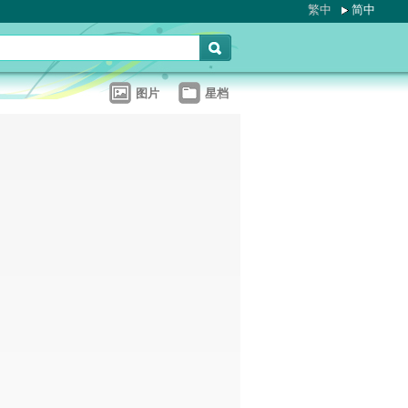
繁中
简中
图片
星档