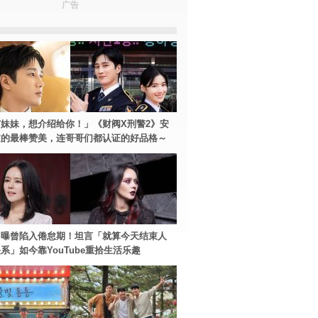
广告
妹妹，想介绍给你！」《财阀X刑警2》安
过的最棒赞美，连哥哥们都认证的好品格～
自曝曾陷入倦怠期！坦言「就算今天结束人
系」如今靠YouTube重拾生活乐趣