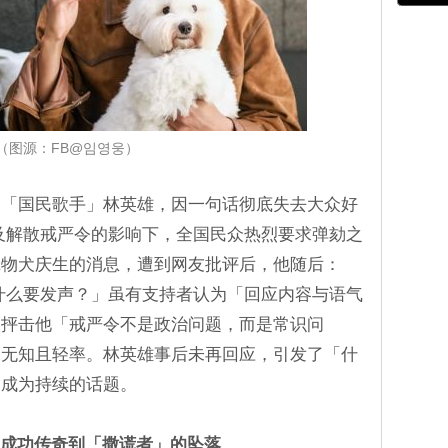
（图源：FB@임영웅）
的「国民歌手」林英雄，因一句话彻底失去大众好
及解散戒严令的影响下，全国民众热烈要求弹劾之
宠物犬庆生的消息，遭到网友批评后，他随后：
什么要发声？」虽有支持者认为「回应内容与语气
人抨击他「戒严令不是政治问题，而是常识问
局无知且轻率。林英雄事后未再回应，引发了「什
，成为持续的话题。
i」的成功传奇到「撒谎者」的坠落