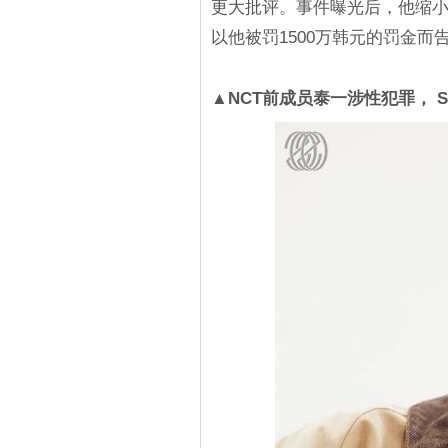
更大批评。事件曝光后，他缩
以他被罚1500万韩元的罚金
▲NCT前成员泰一涉性犯罪， 