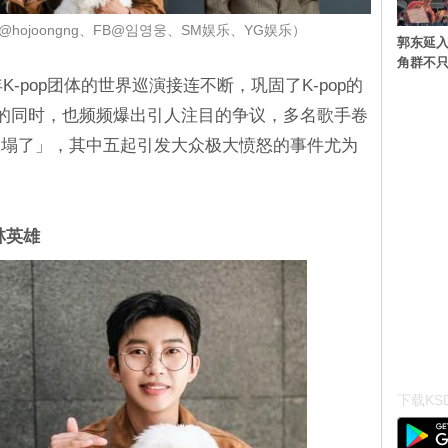
、@hojoongng、FB@임영웅、SM娱乐、YG娱乐）
郭东延入
角群不
K-pop团体的世界巡演接连不断，巩固了K-pop的
发展的同时，也频频爆出引人注目的争议，多名歌手卷
天塌了」，其中五起引发大众极大愤怒的事件尤为
林英雄
下载KSD