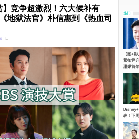
技大赏】竞争超激烈！六大候补有
热门
《地狱法官》朴信惠到《热血司
o
【图+影
紧扣尹升
甜爆首
Disn
表！下