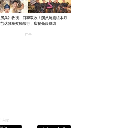
伙房兵》收视、口碑双收！演员与剧组本月
国芭达雅享奖励旅行，庆祝亮眼成绩
广告
 App