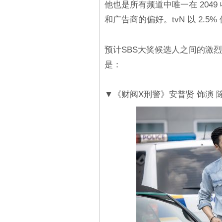
他也是所有频道中唯一在 204
和广告商的偏好。tvN 以 2.5%
预计SBS大奖候选人之间的激
是：
▼《财阀X刑警》安普贤 饰演 