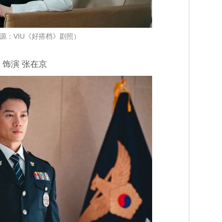
源：VIU《好搭档》剧照）
晟 饰演 张在京