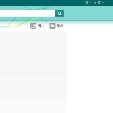
繁中
简中
图片
星档