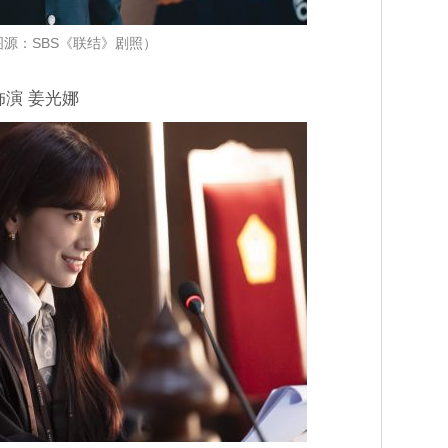
图源：SBS《联结》剧照）
演 姜光娜