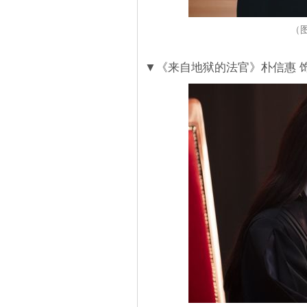
（
▼《来自地狱的法官》朴信惠 饰