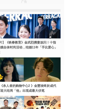
广告
片】《铁拳教育》金武烈携妻放闪！十指
娥合体时尚活动，结婚11年「手比爱心」
尔
ey+《杀人者的购物中心2 》金慧埈终於成代
周迎大结局「他」出现成最大伏笔