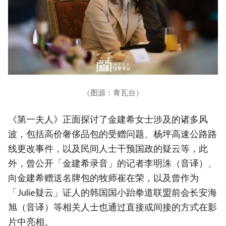
（图源：青瓦台）
《第一夫人》正面探讨了金建希女士涉及的诸多风
波，包括高价奢侈品包的受赠问题、杨坪高速公路路
线更改事件，以及民间人士干预国政的疑云等，此
外，曾公开「金建希录音」的记者李明洙（音译）、
向金建希赠送名牌包的牧师崔在荣，以及曾作为
「Julie疑云」证人的韩国国小跆拳道联盟前会长安海
旭（音译）等相关人士也通过直接或间接的方式在影
片中亮相。