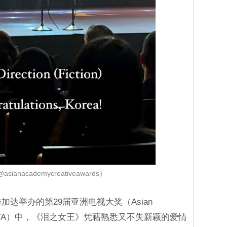
ianacademycreativeawards）
加达举办的第29届亚洲电视大奖（Asian
以下简称ATA）中，《泪之女王》凭藉熟悉又不失新颖的爱情