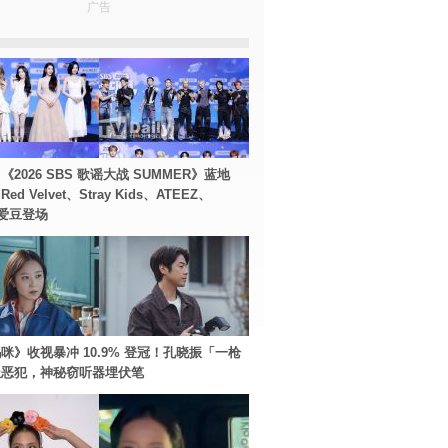
广告
2026 SBS 歌谣大战 SUMMER》蓝地
d Velvet、Stray Kids、ATEEZ、
等爱豆登场
咪》收视暴冲 10.9% 登冠！孔晓振「一枪
极恶犯，神秘窃听器埋伏笔