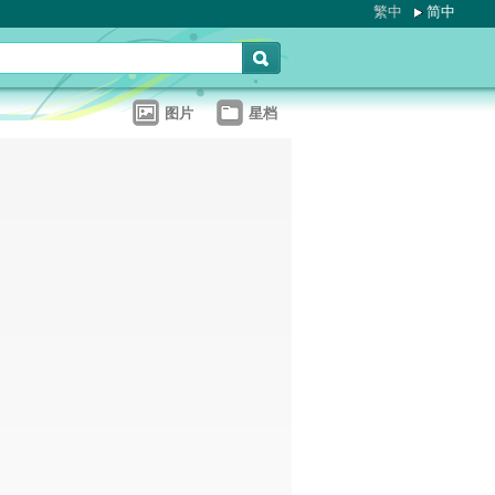
繁中
简中
图片
星档