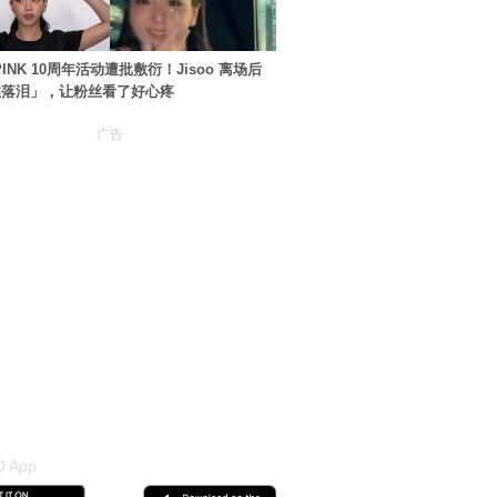
PINK 10周年活动遭批敷衍！Jisoo 离场后
住落泪」，让粉丝看了好心疼
广告
 App