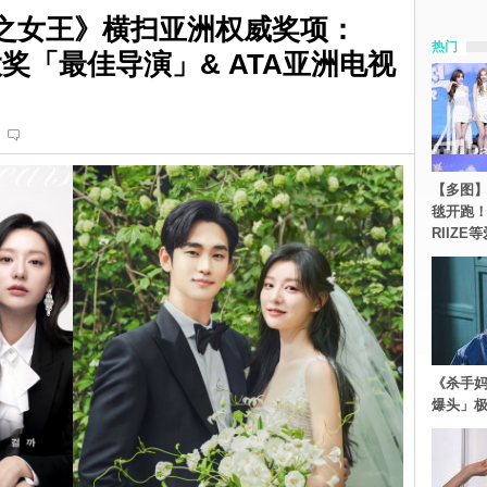
之女王》横扫亚洲权威奖项：
热门
奖「最佳导演」& ATA亚洲电视
【多图】《
毯开跑！Re
RIIZE
《杀手妈
爆头」