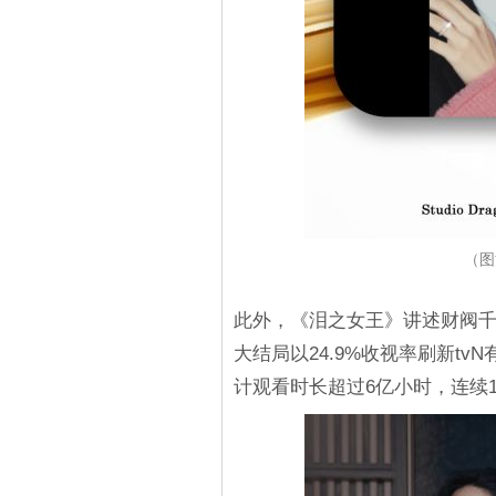
（图源
此外，《泪之女王》讲述财阀
大结局以24.9%收视率刷新tvN
计观看时长超过6亿小时，连续15