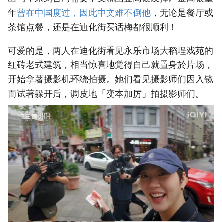
年
‎曾在中国度过，因此中文难不倒他‎
，无论是餐厅或
茶馆点餐，还是在迪化街买话梅都很顺利！
可爱的是，两人在迪化街看见永乐市场大稻埕戏苑的
红砖老式建筑，相当惊喜地觉得自己就置身於片场，
开始拿著摄影机环绕拍摄。她们看见摄影师们因入镜
而试著躲开后，调皮地「变本加厉」拍摄影师们。