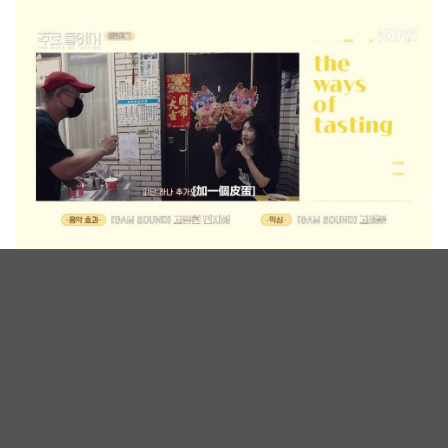
（图源：iQIYI@《酒路旅行》截图）
▼相关影片（台湾观众可至iQIYI收看翻译版本）