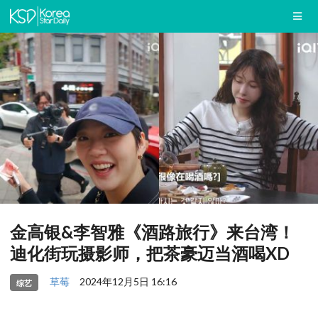
金高银&李智雅《酒路旅行》来台湾！
迪化街玩摄影师，把茶豪迈当酒喝XD
草莓
2024年12月5日 16:16
综艺