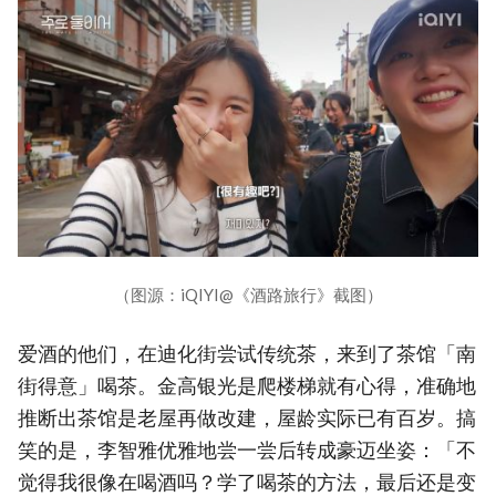
（图源：iQIYI@《酒路旅行》截图）
爱酒的他们，在迪化街尝试传统茶，来到了茶馆「南
街得意」喝茶。金高银光是爬楼梯就有心得，准确地
推断出茶馆是老屋再做改建，屋龄实际已有百岁。搞
笑的是，李智雅优雅地尝一尝后转成豪迈坐姿：「不
觉得我很像在喝酒吗？学了喝茶的方法，最后还是变