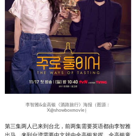
李智雅&金高银《酒路旅行》海报（图源：
X@showboxmovie）
第三集两人已来到台北，前两集需要英语都由李智雅
出马，来到台湾需要中文就由金高银发挥。金高银童