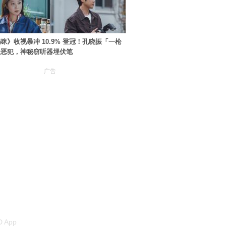
咪》收视暴冲 10.9% 登冠！孔晓振「一枪
极恶犯，神秘窃听器埋伏笔
广告
 App