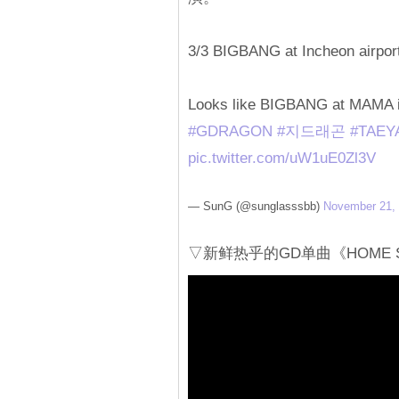
3/3 BIGBANG at Incheon airport
Looks like BIGBANG at MAMA i
#GDRAGON
#지드래곤
#TAEY
pic.twitter.com/uW1uE0Zl3V
— SunG (@sunglasssbb)
November 21,
▽新鲜热乎的GD单曲《HOME 