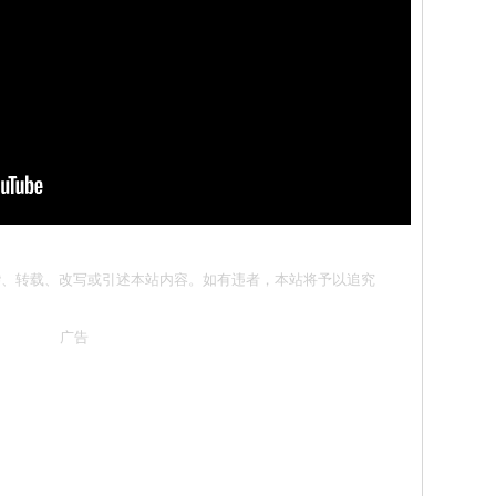
请勿抄袭、转载、改写或引述本站内容。如有违者，本站将予以追究
广告