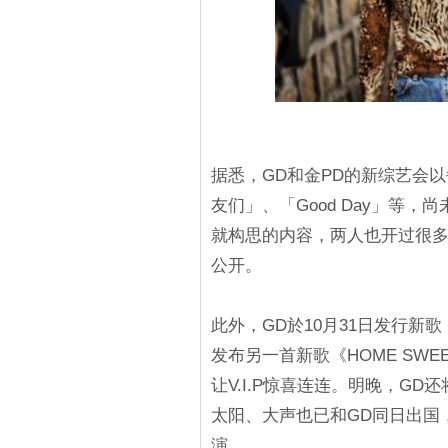
据悉，GD和金PD的新综艺会
友们」、「Good Day」等
就构思的内容，两人也开过很
公开。
此外，GD於10月31日发行新
发布另一首新歌《HOME SW
让V.I.P惊喜连连。明晚，GD
太阳、大声也已和GD同日出国，
演。