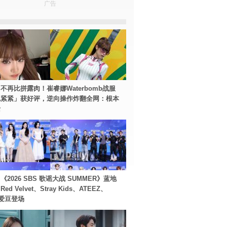
广告
不再比拼露肉！崔睿娜Waterbomb战服
包紧紧」获好评，逆向操作炸翻全网：根本
士
2026 SBS 歌谣大战 SUMMER》蓝地
d Velvet、Stray Kids、ATEEZ、
等爱豆登场