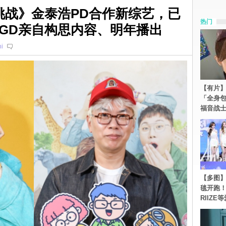
挑战》金泰浩PD合作新综艺，已
热门
GD亲自构思内容、明年播出
i
【有片】
「全身
福音战
【多图】《
毯开跑！Re
RIIZE