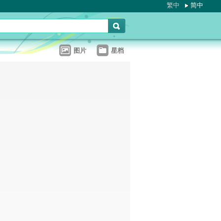
繁中
简中
图片
星档