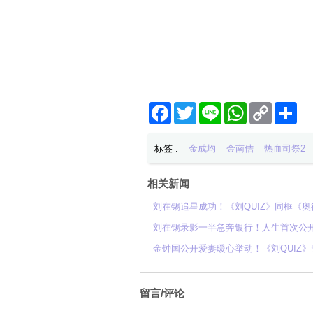
Facebook
Twitter
Line
WhatsApp
Copy
分
Link
享
标签 :
金成均
金南佶
热血司祭2
相关新闻
刘在锡追星成功！《刘QUIZ》同框《
刘在锡录影一半急奔银行！人生首次公
金钟国公开爱妻暖心举动！《刘QUIZ
留言/评论