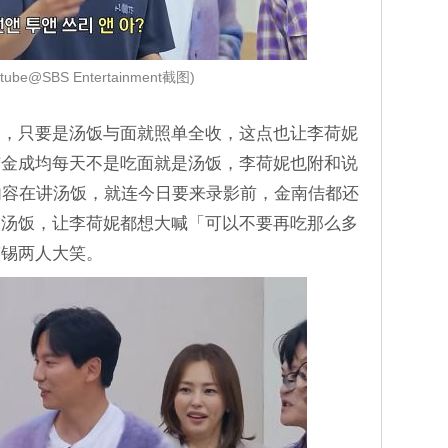
tube@SBS Entertainment截图)
同，只要是汤饭与面就照单全收，这点也让李荷妮
与金成均每天不是吃面就是汤饭，李荷妮也附和说
内容在讲汤饭，就连今日要来录影前，金南佶都还
是汤饭，让李荷妮都想大喊「可以不要再吃那么多
演锡两人大笑。