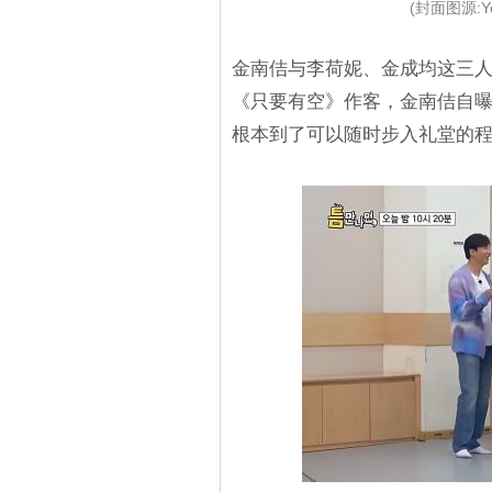
(封面图源:You
金南佶与李荷妮、金成均这三人
《只要有空》作客，金南佶自
根本到了可以随时步入礼堂的