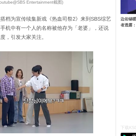
tube@SBS Entertainment截图)
搭档为宣传续集新戏《热血司祭2》来到SBS综艺
边佑锡
者透露
曝手机中有一个人的名称被他存为「老婆」，还说
程度，引发大家关注。
下载KSD