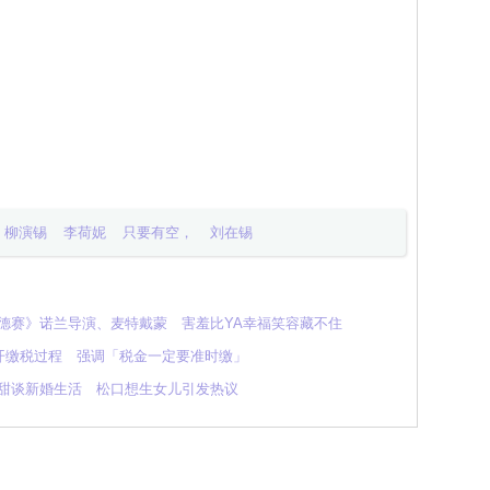
柳演锡
李荷妮
只要有空，
刘在锡
奥德赛》诺兰导演、麦特戴蒙 害羞比YA幸福笑容藏不住
开缴税过程 强调「税金一定要准时缴」
》甜谈新婚生活 松口想生女儿引发热议