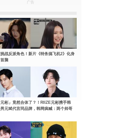
广告
挑战反派角色！新片《特务搞飞机2》化身
团首脑
元彬」竟然合体了？！RIIZE元彬携手韩
美男元斌代言同品牌，韩网疯喊：两个帅哥