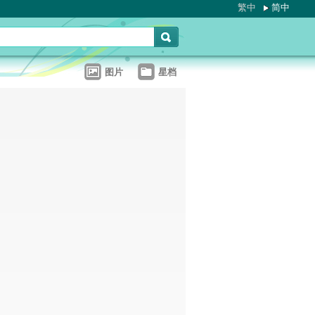
繁中
简中
图片
星档