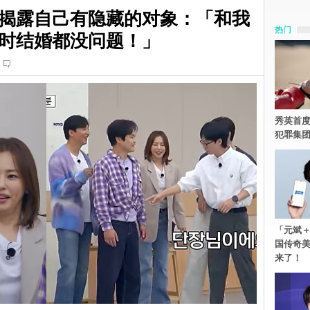
揭露自己有隐藏的对象：「和我
热门
时结婚都没问题！」
秀英首度
犯罪集
「元斌＋
国传奇
来了！