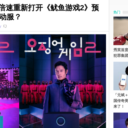
5倍速重新打开《鱿鱼游戏2》预
热门
动服？
y
秀英首度
犯罪集
「元斌＋
国传奇
来了！