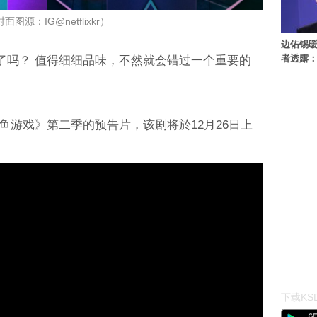
面图源：IG@netflixkr）
边佑锡
者透露
了吗？ 值得细细品味，不然就会错过一个重要的
《鱿鱼游戏》第二季的预告片，该剧将於12月26日上
下载KSD