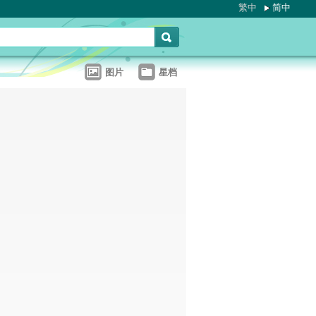
繁中
简中
图片
星档