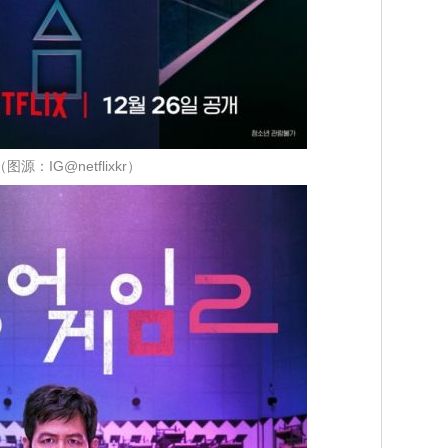
（图源：IG@netflixkr）