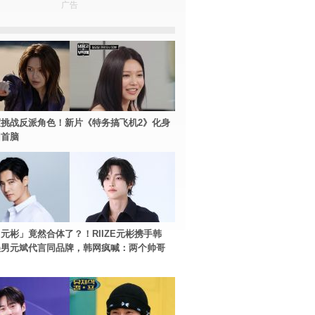
广告
挑战反派角色！新片《特务搞飞机2》化身
团首脑
元彬」竟然合体了？！RIIZE元彬携手韩
美男元斌代言同品牌，韩网疯喊：两个帅哥