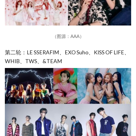
（图源：AAA）
第二轮：LE SSERAFIM、EXO Suho、KISS OF LIFE、
WHIB、TWS、&TEAM