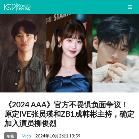
《2024 AAA》官方不畏惧负面争议！
原定IVE张员瑛和ZB1成韩彬主持，确定
加入演员柳俊烈
Mico
2024年10月26日 13:59
明星