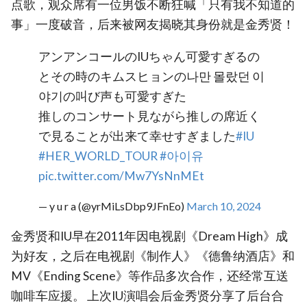
点歌，观众席有一位男饭不断狂喊「只有我不知道的
事」一度破音，后来被网友揭晓其身份就是金秀贤！
アンアンコールのIUちゃん可愛すぎるの
とその時のキムスヒョンの나만 몰랐던 이
야기の叫び声も可愛すぎた
推しのコンサート見ながら推しの席近く
で見ることが出来て幸せすぎました
#IU
#HER_WORLD_TOUR
#아이유
pic.twitter.com/Mw7YsNnMEt
— y u r a (@yrMiLsDbp9JFnEo)
March 10, 2024
金秀贤和IU早在2011年因电视剧《Dream High》成
为好友，之后在电视剧《制作人》《德鲁纳酒店》和
MV《Ending Scene》等作品多次合作，还经常互送
咖啡车应援。 上次IU演唱会后金秀贤分享了后台合