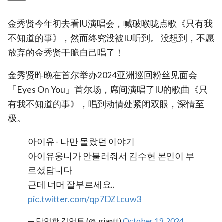
金秀贤今年初去看IU演唱会，喊破喉咙点歌《只有我
不知道的事》，然而终究没被IU听到。 没想到，不愿
放弃的金秀贤干脆自己唱了！
金秀贤昨晚在首尔举办2024亚洲巡回粉丝见面会
「Eyes On You」首尔场，席间演唱了IU的歌曲《只
有我不知道的事》，唱到动情处紧闭双眼，深情至
极。
아이유 - 나만 몰랐던 이야기
아이유웅니가 안불러줘서 김수현 본인이 부
르셨답니다
근데 너머 잘부르세요..
pic.twitter.com/qp7DZLcuw3
— 당연한 김언트 (@_giantt)
October 19, 2024