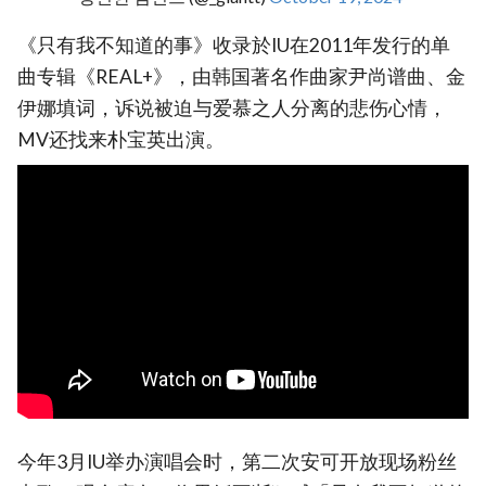
《只有我不知道的事》收录於IU在2011年发行的单
曲专辑《REAL+》，由韩国著名作曲家尹尚谱曲、金
伊娜填词，诉说被迫与爱慕之人分离的悲伤心情，
MV还找来朴宝英出演。
今年3月IU举办演唱会时，第二次安可开放现场粉丝