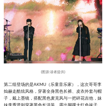
(图源:读者提供)
第二组登场的是AKMU（乐童音乐家），这次哥哥李
灿赫走酷炫风格，穿著全身黑色长裤、皮衣外套与帽
子，戴上墨镜，搭配黑色麦克风与一把碎花吉他，妹
妹李秀贤则穿著黑色长洋装，露出脚踝大红色袜子，