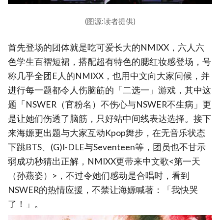
(图源:读者提供)
首先登场的团体就是吃可爱长大的NMIXX，六人六
色学生百褶短裙，搭配超有特色的腮红妆感登场，号
称几乎全团E人的NMIXX，也用中文向大家问候，并
进行每一题都令人伤脑筋的「二选一」游戏，其中这
题「NSWER（官粉名）不伤心与NSWER不生病」更
是让她们伤透了脑筋，只好站中间线表达选择。接下
来海嫄更出题与大家互动Kpop舞步，在无音乐状态
下跳BTS
、(G)I-DLE
与Seventeen
等，团员也不甘示
弱成功秒猜出正解，NMIXX更带来中文歌<第一天
（孙燕姿）>，不过令她们感动是合唱
时，看到
NSWER的热情应援，不禁让海嫄喊著：「我快哭
了！」。