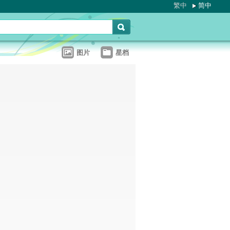
繁中
简中
图片
星档