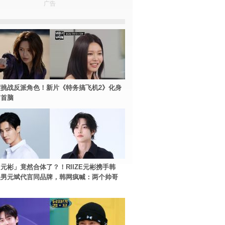
广告
挑战反派角色！新片《特务搞飞机2》化身
团首脑
元彬」竟然合体了？！RIIZE元彬携手韩
美男元斌代言同品牌，韩网疯喊：两个帅哥