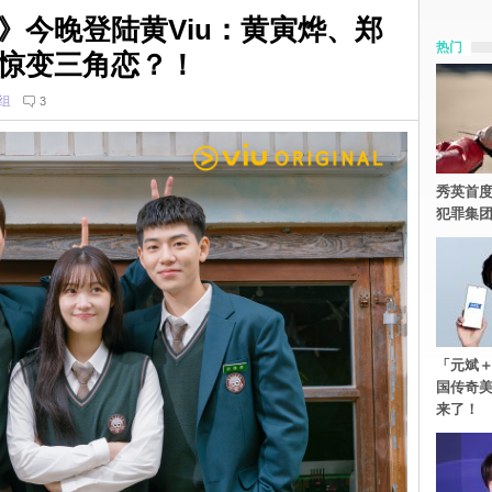
》今晚登陆黄Viu：黄寅烨、郑
热门
惊变三角恋？！
组
3
秀英首度
犯罪集
「元斌＋
国传奇
来了！