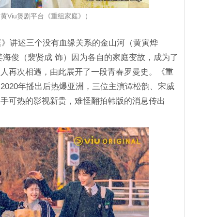
黄Viu煲剧平台《重组家庭》）
《重组家庭》讲述三个没有血缘关系的金山河（黄寅烨
姜海俊（裴贤成 饰）因为各自的家庭变故，成为了
三人再次相遇，由此展开了一段青春罗曼史。《重
2020年播出后热爆亚洲，三位主演谭松韵、宋威
炙手可热的影视新贵，难怪翻拍韩版的消息传出
。