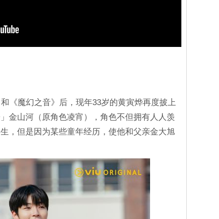
》和《魔幻之音》后，现年33岁的黄寅烨再度披上
哥」金山河（原角色凌宵），角色不但拥有人人羡
学生，但是因为某些童年经历，使他和父亲金大旭
。