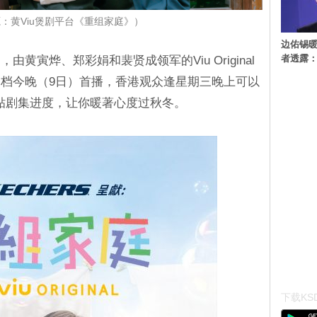
：黄Viu煲剧平台《重组家庭》）
边佑锡
者透露
黄寅烨、郑彩娟和裴贤成领军的Viu Original
档今晚（9日）首播，香港观众逢星期三晚上可以
紧贴剧集进度，让你暖著心度过秋冬。
下载KSD