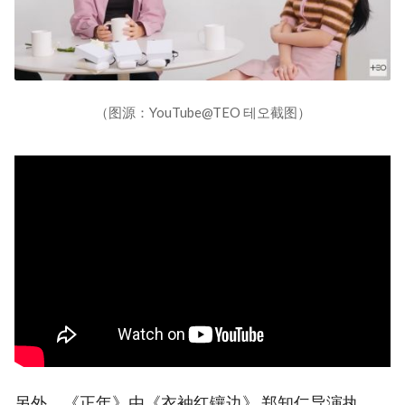
（图源：YouTube@TEO 테오截图）
另外，《正年》由《衣袖红镶边》 郑知仁导演执