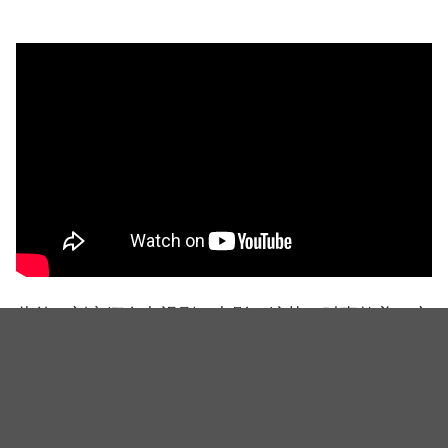
此外，刘寅娜在电视剧、电影、综艺、时事教养、广
播等多个领域展现了全能艺人的魅力。 最近，她在
Channel A的《侦探们的营业秘密》、SBS的《出神入
化的恋爱》等多个节目中担任主持人，凭藉出色的主
持能力和充满机智的口才赢得了广大观众们的好评。