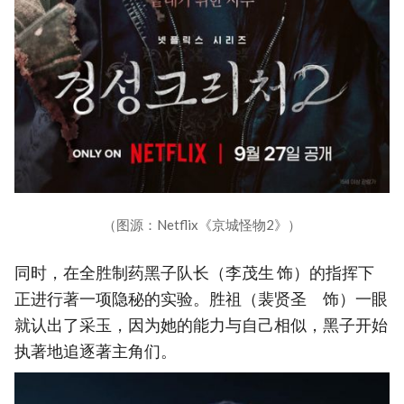
（图源：Netflix《京城怪物2》）
同时，在全胜制药黑子队长（李茂生 饰）的指挥下
正进行著一项隐秘的实验。胜祖（裴贤圣 饰）一眼
就认出了采玉，因为她的能力与自己相似，黑子开始
执著地追逐著主角们。