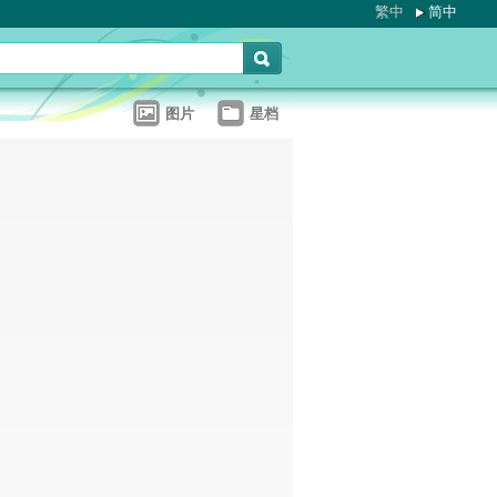
繁中
简中
图片
星档