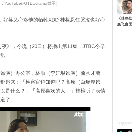
YouTube@JTBCdrama截图）
《菜鸟
，好笑又心疼他的牺牲XDD 桂检忍住哭泣也好心
底飞泰
的日与夜》，今晚（20日）将播出第11集，JTBC今早
片段。
赫饰演）办公室，林顺（李姃垠饰演）前脚才离
八卦起来：「检察官也知道吗？高原（白瑞厚饰
所以是什么？」「高原喜欢的人。」桂检听了表情
知道了。
下载KSD