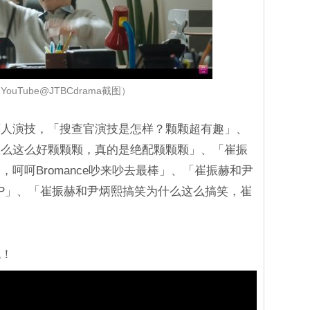
ouTube@JTBCdrama截图）
两人演技，「搜查官演技是怎样？颗颗超有趣」、
怎么这么好颗颗颗，真的是绝配颗颗颗」、「崔振
呵呵Bromance吵来吵去最棒」、「崔振赫和尹
P」、「崔振赫和尹炳熙搞笑为什么这么搞笑，崔
晚！