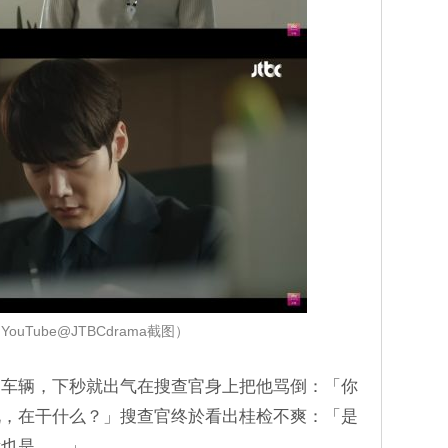
ouTube@JTBCdrama截图）
的车辆，下秒就出气在搜查官身上把他骂倒：「你
说，在干什么？」搜查官终於看出桂检不爽：「是
我也是……」