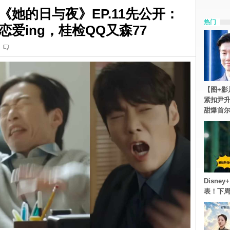
她的日与夜》EP.11先公开：
热门
爱ing，桂检QQ又森77
【图+影
紧扣尹升
甜爆首
Disn
表！下