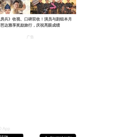
伙房兵》收视、口碑双收！演员与剧组本月
国芭达雅享奖励旅行，庆祝亮眼成绩
广告
 App