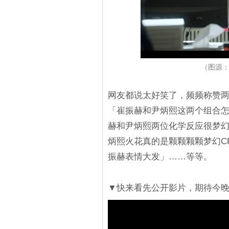
（图源：Y
网友都说太好笑了，频频称赞
「崔振赫和尹炳熙这两个组合
赫和尹炳熙两位化学反应很梦幻，
炳熙火花真的是颗颗颗颗梦幻C
振赫表情大发」……等等。
▼快来看先公开影片，期待今