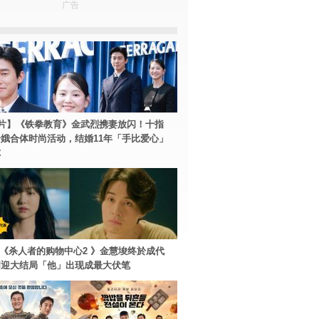
广告
片】《铁拳教育》金武烈携妻放闪！十指
娥合体时尚活动，结婚11年「手比爱心」
尔
ey+《杀人者的购物中心2 》金慧埈终於成代
周迎大结局「他」出现成最大伏笔