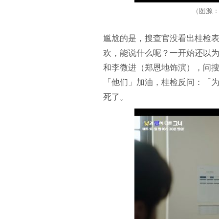
（图源：Y
尴尬的是，搜查官没看出桂检
欢，能说什么呢？一开始还以
和李微进（郑恩地饰演），问
「他们」加油，桂检反问：「
死了。