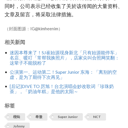
同时，公司表示已经收集了关於该传闻的大量资料、
文章及留言，将采取法律措施。
（封面图源：IG@kimheenim）
相关新闻
迷因本尊来了！SJ崔始源现身新北「只有始源能停车」
名店、暖叮「常帮我换照片」，店家尖叫合照网笑翻：
这辈子不能脱粉了
公演第一、运动第二！Super Junior 东海：「离别的空
虚，是为了期待下次再见」
[后记]DIVE TO 厉旭！台北演唱会妙改歌词「珍珠奶
茶」，「奶油年糕」是他的太阳～
标签
楷灿
希澈
Super Junior
NCT
Johnny