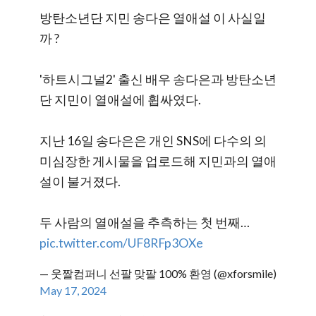
방탄소년단 지민 송다은 열애설 이 사실일
까 ?
'하트시그널2' 출신 배우 송다은과 방탄소년
단 지민이 열애설에 휩싸였다.
지난 16일 송다은은 개인 SNS에 다수의 의
미심장한 게시물을 업로드해 지민과의 열애
설이 불거졌다.
두 사람의 열애설을 추측하는 첫 번째…
pic.twitter.com/UF8RFp3OXe
— 웃짤컴퍼니 선팔 맞팔 100% 환영 (@xforsmile)
May 17, 2024