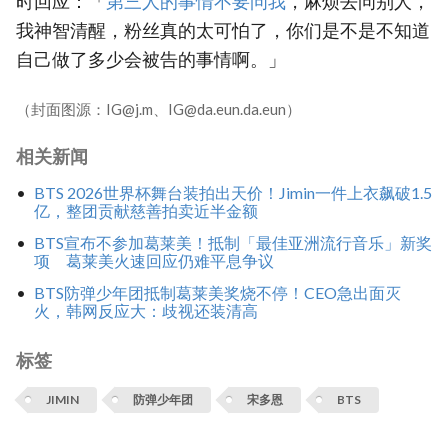
时回应：「
第三人的事情不要问我
，麻烦去问别人，
我神智清醒，粉丝真的太可怕了，你们是不是不知道
自己做了多少会被告的事情啊。」
（封面图源：IG@j.m、IG@da.eun.da.eun）
相关新闻
BTS 2026世界杯舞台装拍出天价！Jimin一件上衣飙破1.5
亿，整团贡献慈善拍卖近半金额
BTS宣布不参加葛莱美！抵制「最佳亚洲流行音乐」新奖
项 葛莱美火速回应仍难平息争议
BTS防弹少年团抵制葛莱美奖烧不停！CEO急出面灭
火，韩网反应大：歧视还装清高
标签
JIMIN
防弹少年团
宋多恩
BTS