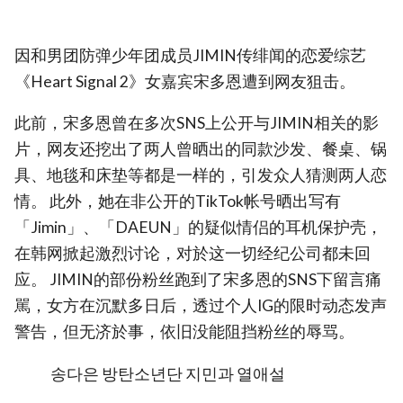
因和男团防弹少年团成员JIMIN传绯闻的恋爱综艺
《Heart Signal 2》女嘉宾宋多恩遭到网友狙击。
此前，宋多恩曾在多次SNS上公开与JIMIN相关的影
片，网友还挖出了两人曾晒出的同款沙发、餐桌、锅
具、地毯和床垫等都是一样的，引发众人猜测两人恋
情。 此外，她在非公开的TikTok帐号晒出写有
「Jimin」、「DAEUN」的疑似情侣的耳机保护壳，
在韩网掀起激烈讨论，对於这一切经纪公司都未回
应。 JIMIN的部份粉丝跑到了宋多恩的SNS下留言痛
駡，女方在沉默多日后，透过个人IG的限时动态发声
警告，但无济於事，依旧没能阻挡粉丝的辱骂。
송다은 방탄소년단 지민과 열애설