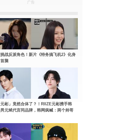
广告
挑战反派角色！新片《特务搞飞机2》化身
团首脑
元彬」竟然合体了？！RIIZE元彬携手韩
美男元斌代言同品牌，韩网疯喊：两个帅哥