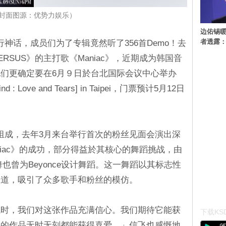
封面图源：优势力娱乐）
边佑锡
者透露
行神话，成员们为了专辑竟然听了356首Demo！去
RSUS》的主打歌《Maniac》，近期成为韩国音
们更确定要在6月９日於台北国际会议中心举办
ind : Love and Tears] in Taipei，门票预计5月12日
智组成，去年3月来台举行首次的粉丝见面会演出深
iac》的成功，部分得益於其核心的舞蹈挑战，由
舞也曾为Beyonce设计舞蹈。这一舞蹈以其标志性
乐道，吸引了众多歌手和粉丝的模仿。
成时，我们对这张作品充满信心。我们期待它能获
下载KSD
好的作品无时无刻都能获得喜爱。」信飞也感慨地