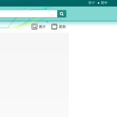
繁中
简中
图片
星档