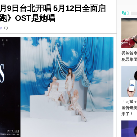
6月9日台北开唱 5月12日全面启
热门
跑》OST是她唱
y
秀英首度
犯罪集
「元斌＋
国传奇
来了！