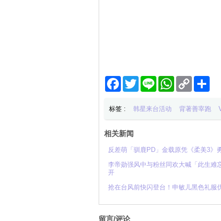
Facebook
Twitter
Line
WhatsApp
Copy
分
Link
享
标签 :
韩星来台活动
背著善宰跑
相关新闻
反差萌「驯鹿PD」金载原凭《柔美3》
李帝勋强风中与粉丝同欢大喊「此生难忘」
开
抢在台风前快闪登台！申敏儿黑色礼服
留言/评论