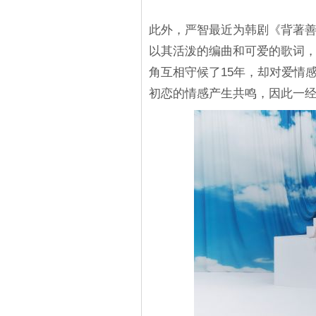
此外，严智最近为韩剧《背著善宰跑》
以其活泼的编曲和可爱的歌词
角互相守候了15年，却对爱情
初恋的情感产生共鸣，因此一