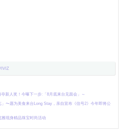
VIVIZ
勇夺新人奖！今曝下一步:「8月底来台见面会」～
〜愿为美食来台Long Stay，亲自宣布《信号2》今年即将公
优雅现身精品珠宝时尚活动