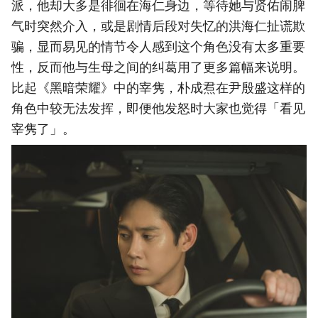
派，他却大多是徘徊在海仁身边，等待她与贤佑闹脾
气时突然介入，或是剧情后段对失忆的洪海仁扯谎欺
骗，显而易见的情节令人感到这个角色没有太多重要
性，反而他与生母之间的纠葛用了更多篇幅来说明。
比起《黑暗荣耀》中的宰隽，朴成焄在尹殷盛这样的
角色中较无法发挥，即便他发怒时大家也觉得「看见
宰隽了」。