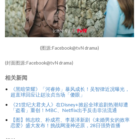
(图源:Facebook@tvN drama)
(封面图源:Facebook@tvN drama)
相关新闻
《黑暗荣耀》「河睿帅」暴风成长！吴智律近况曝光，
超直球回应让赵汝贞当场「傻眼」
《21世纪大君夫人》在Disney+掀起全球追剧热潮却遭
「盗看」重创！MBC、Netflix出手反击非法流通
【图】韩志旼、朴成焄、李基泽新剧《未婚男女的效率
恋爱》盛大发布！挑战网漫神还原，28日强势首播