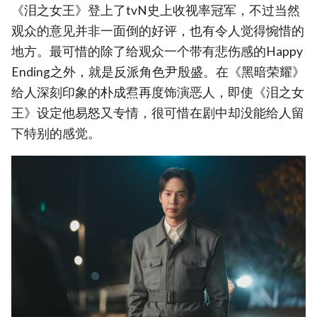
《泪之女王》登上了tvN史上收视率冠军，不过当然
观众的意见并非一面倒的好评，也有令人觉得惋惜的
地方。最可惜的除了给观众一个带有悲伤感的Happy
Ending之外，就是反派角色尹殷盛。在《黑暗荣耀》
给人深刻印象的朴成焄再度饰演恶人，即使《泪之女
王》设定他易怒又专情，很可惜在剧中却没能给人留
下特别的感觉。