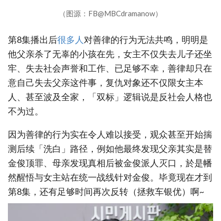
（图源：FB@MBCdramanow）
第8集播出后
很多人
对善律的行为无法共鸣，明明是
他父亲杀了无辜的小孩在先，女主不仅失去儿子还坐
牢、失去社会声誉和工作、已足够不幸，善律却只在
意自己失去父亲这件事，复仇对象还不仅限女主本
人、甚至波及全家，「双标」逻辑说是反社会人格也
不为过。
因为善律的行为实在令人难以接受，观众甚至开始揣
测后续「洗白」路径，例如他最终发现父亲其实是替
金俊顶罪、母亲发现真相后被金俊派人灭口，於是幡
然醒悟与女主站在统一战线针对金俊。毕竟现在才到
第8集，还有足够时间再次反转（拯救车银优）啊~