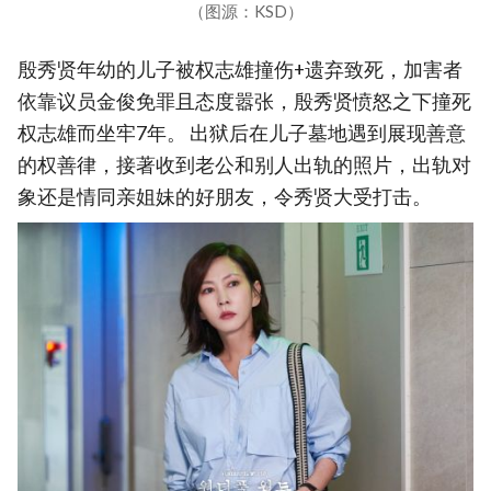
（图源：KSD）
殷秀贤年幼的儿子被权志雄撞伤+遗弃致死，加害者
依靠议员金俊免罪且态度嚣张，殷秀贤愤怒之下撞死
权志雄而坐牢7年。 出狱后在儿子墓地遇到展现善意
的权善律，接著收到老公和别人出轨的照片，出轨对
象还是情同亲姐妹的好朋友，令秀贤大受打击。