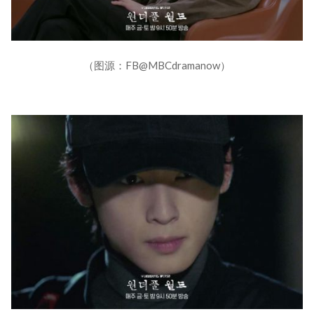
（图源：FB@MBCdramanow）