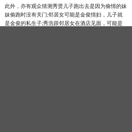
此外，亦有观众猜测秀贤儿子跑出去是因为偷情的妹
妹偷跑时没有关门;邻居女可能是金俊情妇，儿子就
是金俊的私生子;秀浩跟邻居女在酒店见面，可能是
为了探听金俊的情报。
小编还是愿意相信编剧不会给车银优一个真的很糟的
角色，后面一定还有反转！而且这次车银优的哭戏和
阴暗面演技都有不少进步，就算为了他也要继续追下
去啊~XD