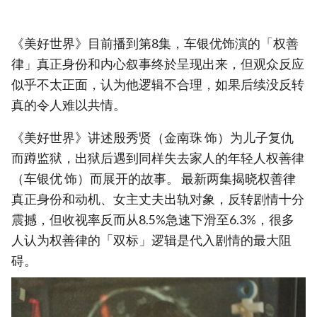
《美好世界》目前播到第8集，车银优饰演的「权善
律」真正身份和内心叙事终於呈现出来，但观众反应
似乎不太正面，认为他逻辑不合理，如果后续没反转
真的令人难以共情。
《美好世界》讲述殷秀贤（金南珠 饰）为儿子复仇
而蹲监狱，出狱后遇到同样失去家人的年轻人权善律
（车银优 饰）而展开的故事。 最新两集揭晓权善律
真正身份和动机、女主丈夫出轨对象，反转剧情十分
震撼，但收视率反而从8.5%急速下滑至6.3%，很多
人认为权善律的「双标」逻辑是代入剧情的最大阻
碍。