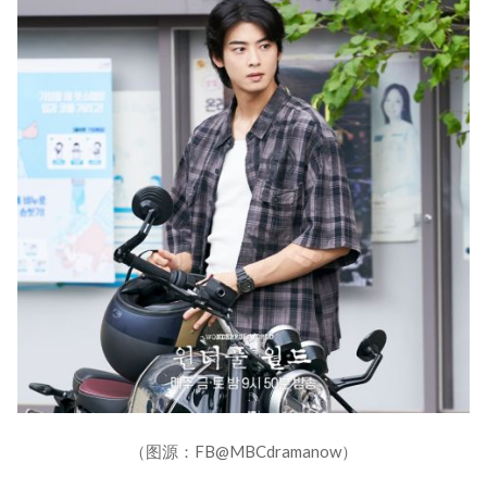
（图源：FB@MBCdramanow）