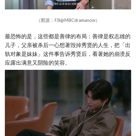
（图源：FB@MBCdramanow）
最恐怖的是，这些都是善律的布局：善律是权志雄的
儿子，父亲被杀后一心想著毁掉秀贤的人生，把「出
轨对象是妹妹」这件事告诉秀贤后，看著她的崩溃反
应露出满意又阴险的笑容。