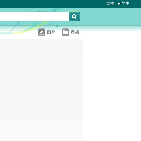
繁中
简中
图片
星档