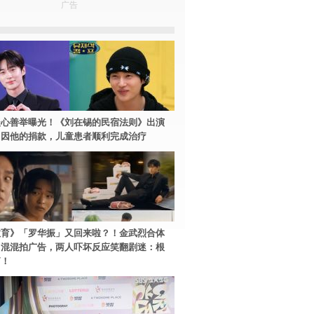
广告
暖心善举曝光！《刘在锡的民宿法则》出演
：因他的捐款，儿童患者顺利完成治疗
教育》「罗华振」又回来啦？！金武烈合体
中混混拍广告，两人吓坏反应笑翻剧迷：根
篇！