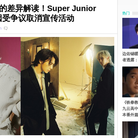
异解读！Super Junior
热门
》因受争议取消宣传活动
n
边佑锡
者透露
《铁拳
九云高
本番外