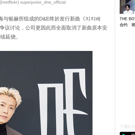
flixkr) superjunior_dne_official
成员东海与银赫所组成的D&E终於发行新曲《지지배
THE 
合约 将
备受争议讨论，公司更因此而全面取消了新曲原本安
持续延烧。
下载KSD