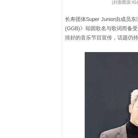
(封面图源:IG@net
长寿团体Super Junior由
(GGB)》却因歌名与歌词而
排好的音乐节目宣传，话题仍