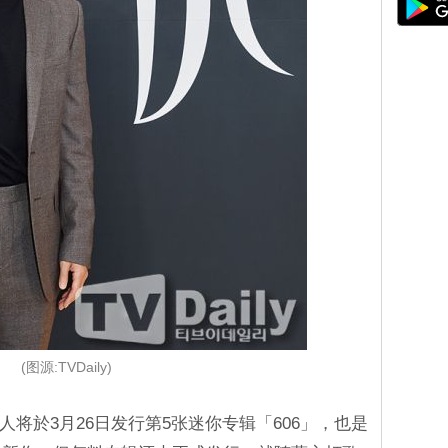
(图源:TVDaily)
与银赫两人将於3月26日发行第5张迷你专辑「606」，也是