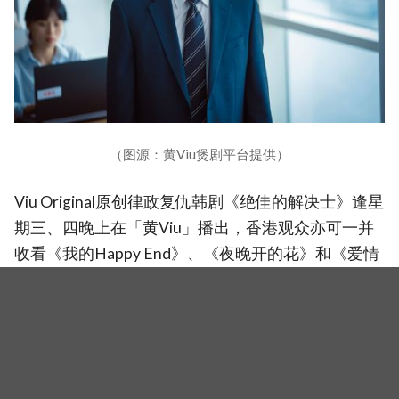
（图源：黄Viu煲剧平台提供）
Viu Original原创律政复仇韩剧《绝佳的解决士》逢星
期三、四晚上在「黄Viu」播出，香港观众亦可一并
收看《我的Happy End》、《夜晚开的花》和《爱情
少一啪》，尽览当季人气韩剧。