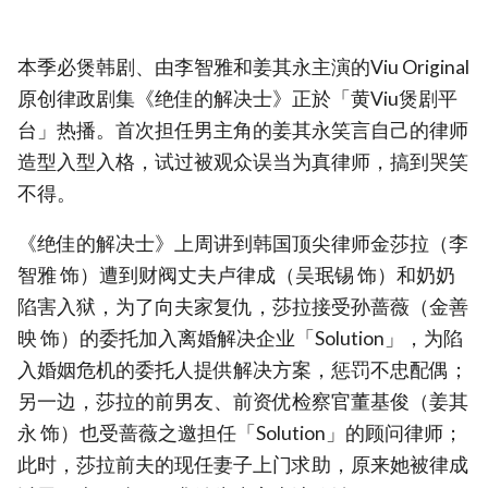
本季必煲韩剧、由李智雅和姜其永主演的Viu Original
原创律政剧集《绝佳的解决士》正於「黄Viu煲剧平
台」热播。首次担任男主角的姜其永笑言自己的律师
造型入型入格，试过被观众误当为真律师，搞到哭笑
不得。
《绝佳的解决士》上周讲到韩国顶尖律师金莎拉（李
智雅 饰）遭到财阀丈夫卢律成（吴珉锡 饰）和奶奶
陷害入狱，为了向夫家复仇，莎拉接受孙蔷薇（金善
映 饰）的委托加入离婚解决企业「Solution」，为陷
入婚姻危机的委托人提供解决方案，惩罚不忠配偶；
另一边，莎拉的前男友、前资优检察官董基俊（姜其
永 饰）也受蔷薇之邀担任「Solution」的顾问律师；
此时，莎拉前夫的现任妻子上门求助，原来她被律成