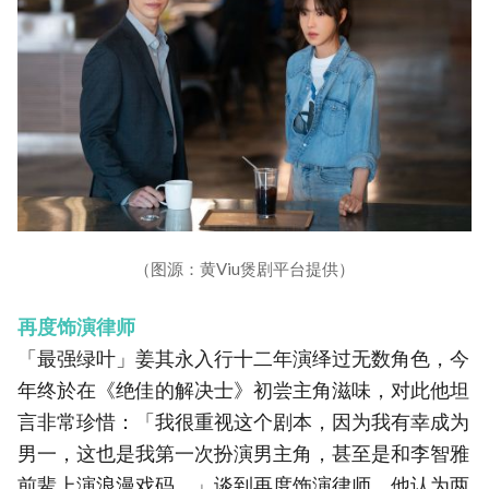
（图源：黄Viu煲剧平台提供）
再度饰演律师
「最强绿叶」姜其永入行十二年演绎过无数角色，今
年终於在《绝佳的解决士》初尝主角滋味，对此他坦
言非常珍惜：「我很重视这个剧本，因为我有幸成为
男一，这也是我第一次扮演男主角，甚至是和李智雅
前辈上演浪漫戏码。」谈到再度饰演律师，他认为两