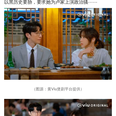
以黑历史要胁，要求她为卢家上演政治骚⋯⋯
（图源：黄Viu煲剧平台提供）