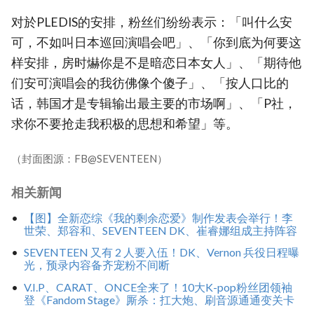
对於PLEDIS的安排，粉丝们纷纷表示：「叫什么安
可，不如叫日本巡回演唱会吧」、「你到底为何要这
样安排，房时爀你是不是暗恋日本女人」、「期待他
们安可演唱会的我彷佛像个傻子」、「按人口比的
话，韩国才是专辑输出最主要的市场啊」、「P社，
求你不要抢走我积极的思想和希望」等。
（封面图源：FB@SEVENTEEN）
相关新闻
【图】全新恋综《我的剩余恋爱》制作发表会举行！李
世荣、郑容和、SEVENTEEN DK、崔睿娜组成主持阵容
SEVENTEEN 又有 2 人要入伍！DK、Vernon 兵役日程曝
光，预录内容备齐宠粉不间断
V.I.P、CARAT、ONCE全来了！10大K-pop粉丝团领袖
登《Fandom Stage》厮杀：扛大炮、刷音源通通变关卡