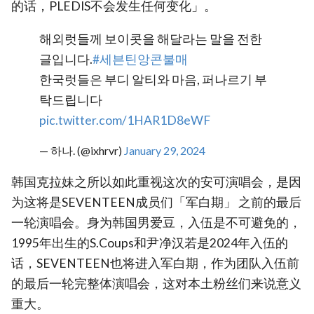
的话，PLEDIS不会发生任何变化」。
해외럿들께 보이콧을 해달라는 말을 전한
글입니다.
#세븐틴앙콘불매
한국럿들은 부디 알티와 마음, 퍼나르기 부
탁드립니다
pic.twitter.com/1HAR1D8eWF
— 하나. (@ixhrvr)
January 29, 2024
韩国克拉妹之所以如此重视这次的安可演唱会，是因
为这将是SEVENTEEN成员们「军白期」 之前的最后
一轮演唱会。身为韩国男爱豆，入伍是不可避免的，
1995年出生的S.Coups和尹净汉若是2024年入伍的
话，SEVENTEEN也将进入军白期，作为团队入伍前
的最后一轮完整体演唱会，这对本土粉丝们来说意义
重大。