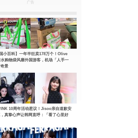
广告
国小百科】一年半狂卖178万个！Olive
g防水购物袋风靡外国游客，机场「人手一
新奇景
PINK 10周年活动惹议！Jisoo亲自道歉安
NK，真挚心声让韩网直呼：「看了心里好