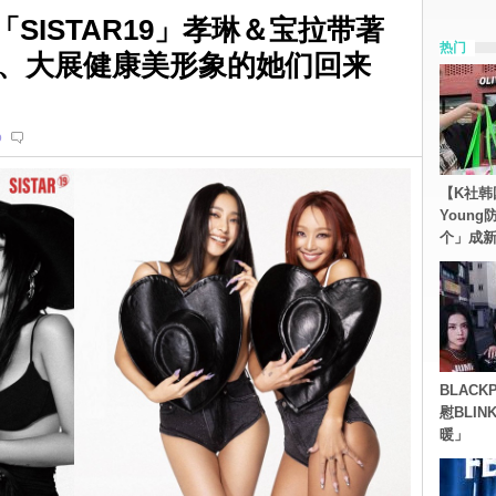
「SISTAR19」孝琳＆宝拉带著
热门
、大展健康美形象的她们回来
o
【K社韩
Youn
个」成
BLACK
慰BLI
暖」