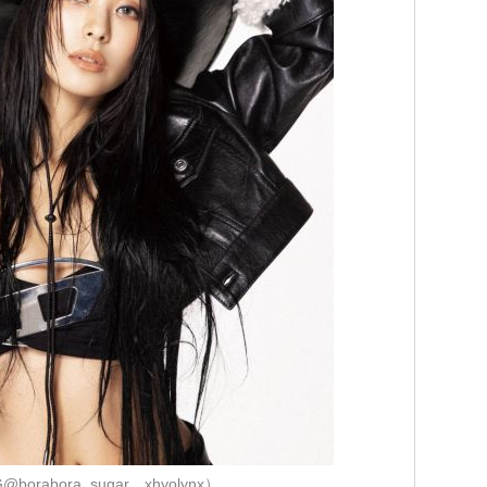
borabora_sugar、xhyolynx）