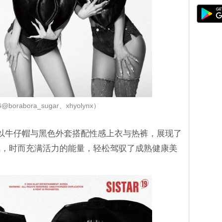
borabora_sugar、xhyolynx）
19以牛仔帽与黑色外套搭配性感上衣与热裤，展现了
气，时而充满活力的能量，轻松驾驭了成熟健康美