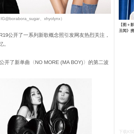
borabora_sugar、xhyolynx）
【图＋影
丑闻》携
AR19公开了一系列新歌概念照引发网友热烈关注，
忆。
S公开了新单曲〈NO MORE (MA BOY)〉的第二波
下载KSD