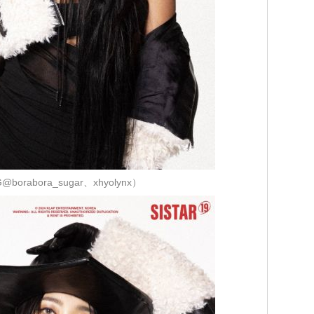
borabora_sugar、xhyolynx）