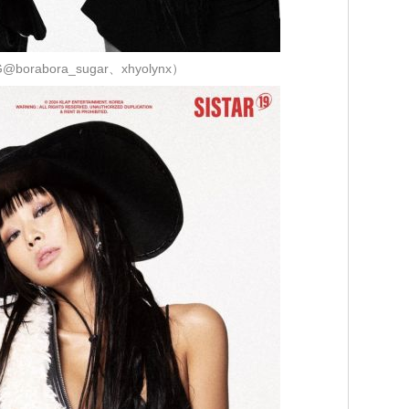
borabora_sugar、xhyolynx）