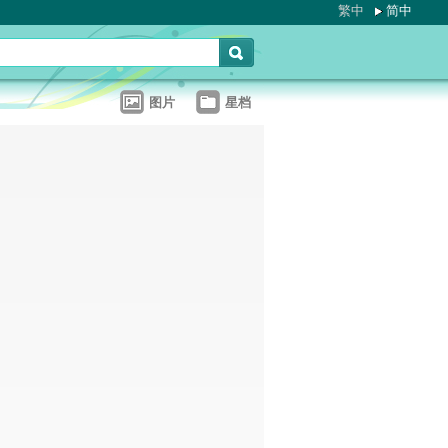
繁中
简中
图片
星档