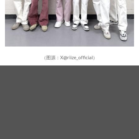
（图源：X@riize_official）
（封面图源：IG@eanakim、IG@riize_official）
相关新闻
「元斌＋元彬」竟然合体了？！RIIZE元彬携手韩国传奇
美男元斌代言同品牌，韩网疯喊：两个帅哥来了！
刘在锡追星成功！《刘QUIZ》同框《奥德赛》诺兰导
演、麦特戴蒙 害羞比YA幸福笑容藏不住
金钟国公开爱妻暖心举动！《刘QUIZ》甜谈新婚生活
松口想生女儿引发热议