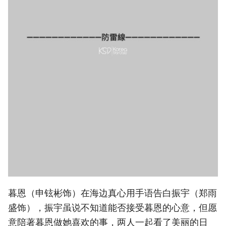
暮恩（申铉彬饰）在海边真心用手语告白振宇（郑雨
盛饰），振宇虽说不知道能否接受暮恩的心意，但愿
意陪著暮恩做她喜欢的事，两人一起看了美丽的日