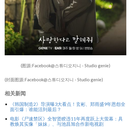
(图源:Facebook@스튜디오지니 - Studio genie)
(封面图源:Facebook@스튜디오지니 - Studio genie)
相关新闻
《韩国制造2》导演曝3大看点！玄彬、郑雨盛9年恩怨全
面引爆：谁能活到最后？
电影《尸速禁区》全智贤睽违11年再度跃上大萤幕：具
教焕其实像「妹妹」、与池昌旭合作新电视剧