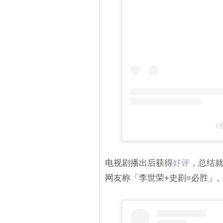
（@
电视剧播出后获得
好评‎
，总结
网友称「李世荣+史剧=必胜」