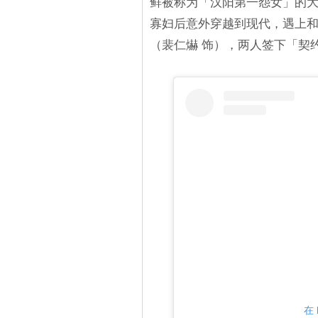
鲜被称为「汉阳第一怨女」的大
寡妇后意外穿越到现代，遇上
（裴仁爀 饰），两人签下「契
在 