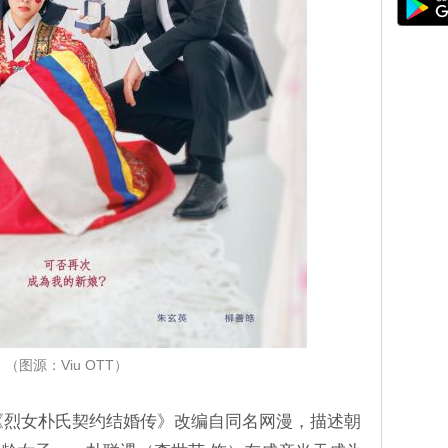
（图源：Viu OTT）
《烈女朴氏契约结婚传》改编自同名网漫，描述朝