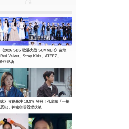
广告
2026 SBS 歌谣大战 SUMMER》蓝地
d Velvet、Stray Kids、ATEEZ、
等爱豆登场
咪》收视暴冲 10.9% 登冠！孔晓振「一枪
极恶犯，神秘窃听器埋伏笔