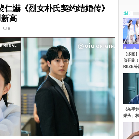
裴仁爀《烈女朴氏契约结婚传》
热门
创新高
9
【多图】《
毯开跑！Re
RIIZE
《杀手妈
爆头」