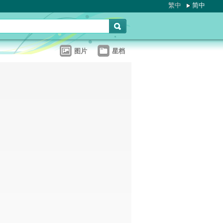
繁中
简中
图片
星档