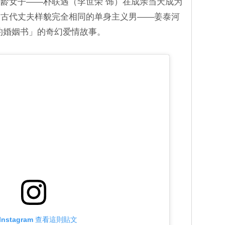
龄女子――朴联遇（李世荣 饰）在成亲当天成为
和古代丈夫样貌完全相同的单身主义男――姜泰河
约婚姻书」的奇幻爱情故事。
Instagram 查看這則貼文