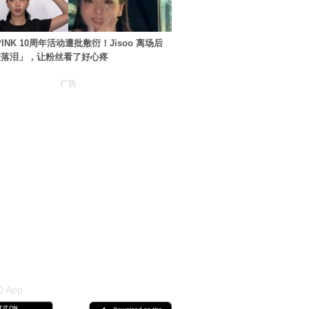
PINK 10周年活动遭批敷衍！Jisoo 离场后
住落泪」，让粉丝看了好心疼
广告
 App