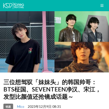
三位想驾驭「妹妹头」的韩国帅哥：
BTS柾国、SEVENTEEN净汉、宋江，
发型比颜值还抢镜成话题～
Mico
2023年12月9日 08:31
明星