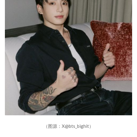
（图源：X@bts_bighit）