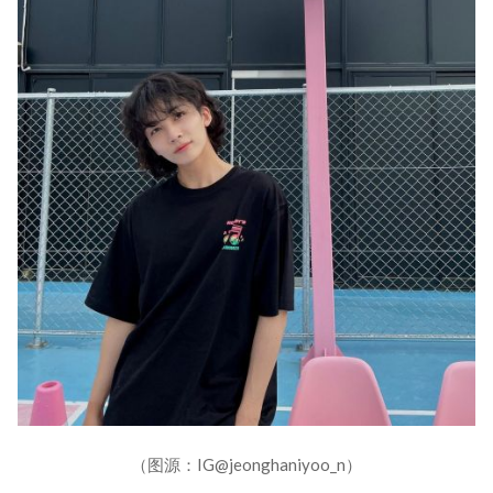
（图源：IG@jeonghaniyoo_n）