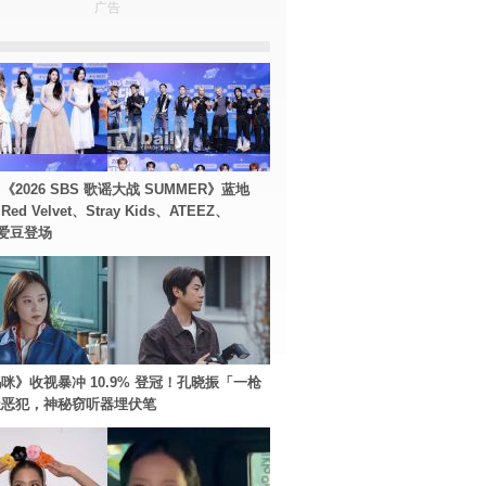
广告
2026 SBS 歌谣大战 SUMMER》蓝地
d Velvet、Stray Kids、ATEEZ、
等爱豆登场
咪》收视暴冲 10.9% 登冠！孔晓振「一枪
极恶犯，神秘窃听器埋伏笔