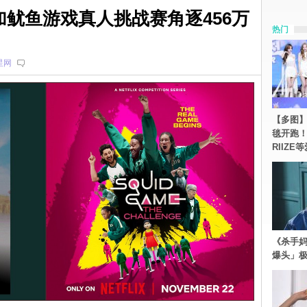
ay参加鱿鱼游戏真人挑战赛角逐456万
热门
星网
【多图】《
毯开跑！Re
RIIZE
《杀手妈
爆头」