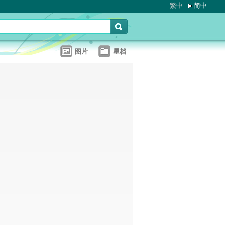
繁中
简中
图片
星档