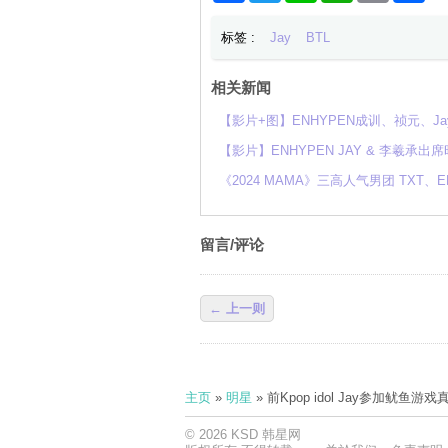
标签 :
Jay
BTL
相关新闻
【影片+图】ENHYPEN成训、祯元、J
【影片】ENHYPEN JAY & 李羲承
《2024 MAMA》三高人气男团 TXT
留言/评论
← 上一则
主页
»
明星
» 前Kpop idol Jay参加鱿鱼
© 2026 KSD 韩星网