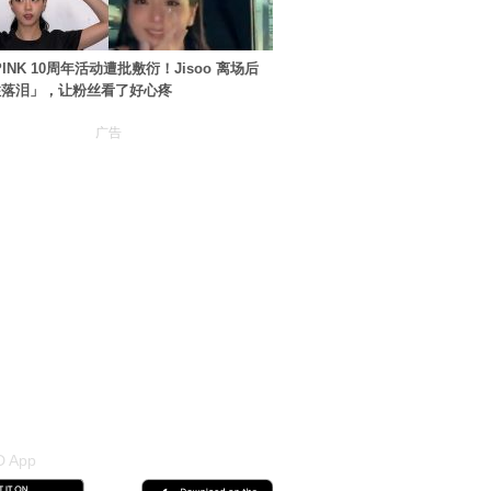
PINK 10周年活动遭批敷衍！Jisoo 离场后
住落泪」，让粉丝看了好心疼
广告
 App