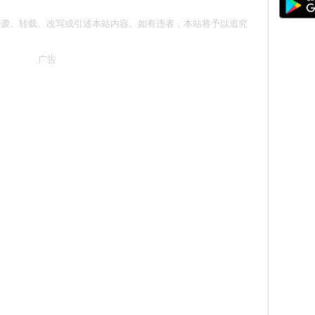
请勿抄袭、转载、改写或引述本站内容。如有违者，本站将予以追究
广告