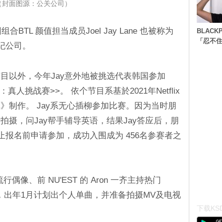
（封面图源：公关公司）
BTL 颜值担当成员Joel Jay Lane 也被称为
BLACK
「忍不
纪公司。
目以外，今年Jay意外地被挑选代表韩国参加
游戏：真人挑战赛>>。 依个节目系基於2021年Netflix
》制作。 Jay系无心插柳参加比赛。因为当时朋
摄，问Jay帮手辅导英语，结果Jay答应后，朋
止报名前申请参加，成功入围成为 456名参赛者之
偶像、前 NU'EST 的 Aron 一齐主持热门
国牛仔」，出年1月计划出个人单曲，并准备拍摄MV及电视
下载KSD