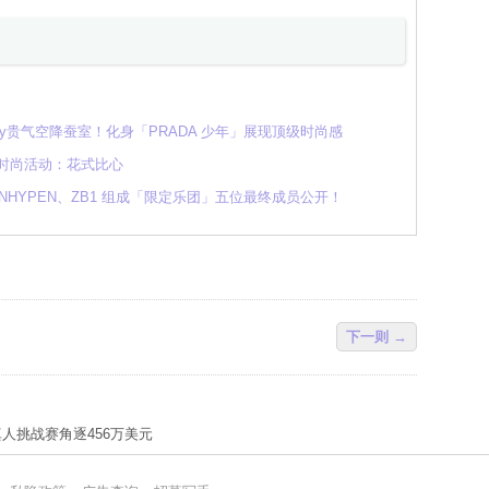
ay贵气空降蚕室！化身「PRADA 少年」展现顶级时尚感
出席时尚活动：花式比心
、ENHYPEN、ZB1 组成「限定乐团」五位最终成员公开！
下一则 →
游戏真人挑战赛角逐456万美元