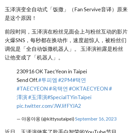
玉泽演变全自动式「饭撒」（Fan Servive音译）原来
是这个原因！
前段时间，玉泽演在粉丝见面会上与粉丝互动的影片
火爆SNS，每秒都在换动作，速度超惊人，被粉丝们
调侃是「全自动饭撒机器人」。 玉泽演袒露是粉丝
让他变成了「机器人」。
230916 OK TaecYeon in Taipei
Send Off.
#투피엠
#2PM
#택연
#TAECYEON
#옥택연
#OKTAECYEON
#
澤演
#玉澤演
#SpecialTYinTaipei
pic.twitter.com/JWJifFYJA2
— 야옹야옹 (@kittysutaipei)
September 16, 2023
近日，玉泽演做客了歌手白智荣的YouTube节目