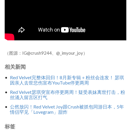
（图源：IG@crush9244、@_imyour_joy）
相关新闻
Red Velvet完整体回归！8月新专辑＋粉丝会连发！ 瑟琪
因亲人去世悲伤宣布YouTube停更两周
Red Velvet瑟琪突宣布停更两周！疑受表妹离世打击，粉
丝涌入留言区打气
公然放闪！Red Velvet Joy跟Crush被抓包同游日本，5年
情侣罕见「Lovegram」甜炸
标签