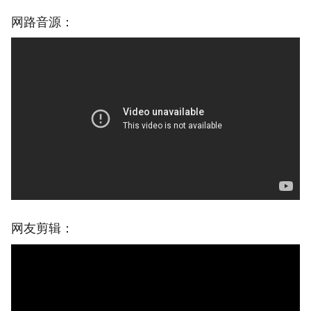
网路音源：
网友剪辑：