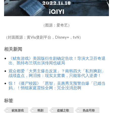
（图源：爱奇艺）
（封面图源：黄Viu煲剧平台，Disney+，tvN）
相关新闻
《鱿鱼游戏》美国版衍生剧确定告吹！导演大卫芬奇退
出、凯特布兰琪出演传闻也破局
观众都爱「大男主爆击反派」？南韩四大「私刑爽剧」
战绩盘点，网泪推：现实太窝囊，只能靠代入逆袭！
惊！《僵尸校园》「恩智」吴惠秀无预警自爆「已婚当
妈」！悄组家庭震惊全网：完全没消息啊
标签
鱿鱼游戏
韩剧
盗贼之歌
热血司祭