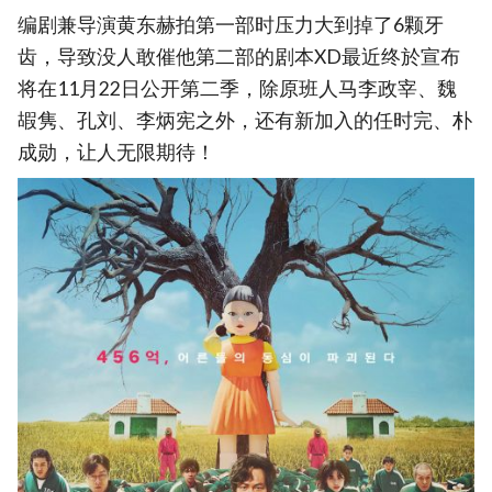
编剧兼导演黄东赫拍第一部时压力大到掉了6颗牙
齿，导致没人敢催他第二部的剧本XD最近终於宣布
将在11月22日公开第二季，除原班人马李政宰、魏
嘏隽、孔刘、李炳宪之外，还有新加入的任时完、朴
成勋，让人无限期待！