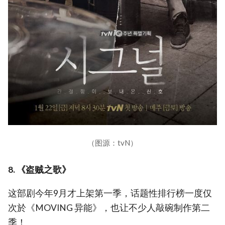
（图源：tvN）
8. 《盗贼之歌》
这部剧今年9月才上架第一季，话题性排行榜一度仅
次於《MOVING 异能》，也让不少人敲碗制作第二
季！