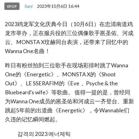
Sani
2023年10月6日 16:44
KPOP
2023鸡龙军文化庆典今日（10月6日）在忠清南道鸡
龙市举办，正在服兵役的三位偶像歌手邕圣佑、河成
云、MONSTA X玟赫同台表演，还带来了回忆中的
Wanna One名曲！
昨日有粉丝拍到三位歌手在现场彩排时跳了Wanna
One的《Energetic》、MONSTA X的《Shoot
Out》、LE SSERAFIM的《Eve， Psyche & the
Bluebeard's wife》等歌曲。 值得一提的是，曾经同
为Wanna One成员的邕圣佑和河成云一齐登台、重新
跳起5年前的出道曲《Energetic》，令Wannable们
久违的记忆瞬间燃起。
감격의 2023 에너제틱