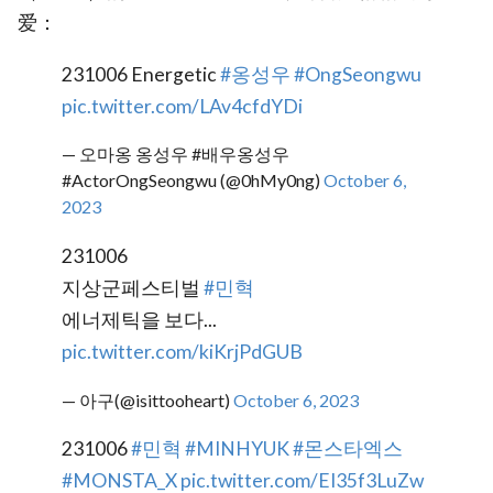
爱：
231006 Energetic
#옹성우
#OngSeongwu
pic.twitter.com/LAv4cfdYDi
— 오마옹 옹성우 #배우옹성우
#ActorOngSeongwu (@0hMy0ng)
October 6,
2023
231006
지상군페스티벌
#민혁
에너제틱을 보다...
pic.twitter.com/kiKrjPdGUB
— 아구(@isittooheart)
October 6, 2023
231006
#민혁
#MINHYUK
#몬스타엑스
#MONSTA_X
pic.twitter.com/EI35f3LuZw