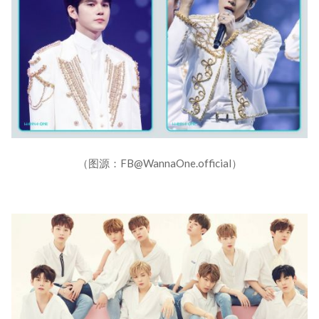
（图源：FB@WannaOne.official）