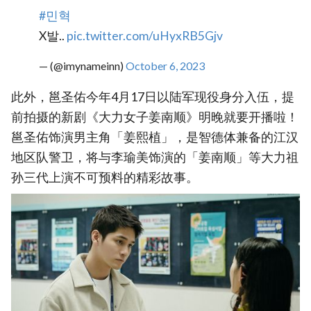
#민혁
X발..
pic.twitter.com/uHyxRB5Gjv
— (@imynameinn)
October 6, 2023
此外，邕圣佑今年4月17日以陆军现役身分入伍，提
前拍摄的新剧《大力女子姜南顺》明晚就要开播啦！
邕圣佑饰演男主角「姜熙植」，是智德体兼备的江汉
地区队警卫，将与李瑜美饰演的「姜南顺」等大力祖
孙三代上演不可预料的精彩故事。