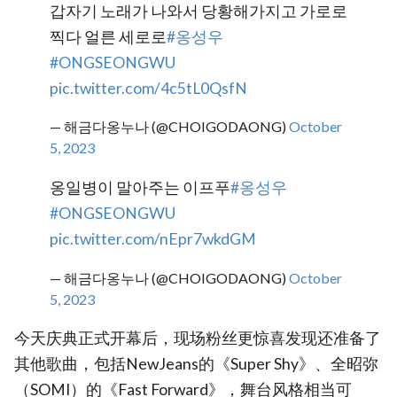
갑자기 노래가 나와서 당황해가지고 가로로
찍다 얼른 세로로
#옹성우
#ONGSEONGWU
pic.twitter.com/4c5tL0QsfN
— 해금다옹누나 (@CHOIGODAONG)
October
5, 2023
옹일병이 말아주는 이프푸
#옹성우
#ONGSEONGWU
pic.twitter.com/nEpr7wkdGM
— 해금다옹누나 (@CHOIGODAONG)
October
5, 2023
今天庆典正式开幕后，现场粉丝更惊喜发现还准备了
其他歌曲，包括NewJeans的《Super Shy》、全昭弥
（SOMI）的《Fast Forward》，舞台风格相当可