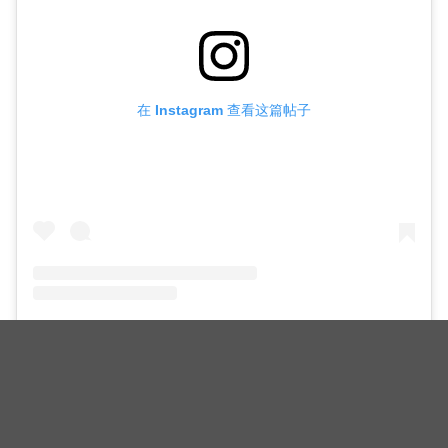
在 Instagram 查看这篇帖子
민혁 MINHYUK (@go5rae) 分享的帖子
（封面图源：TVDaily，Starship，FB@WannaOne.official）