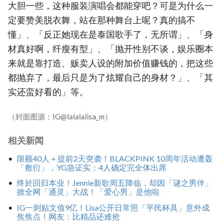
大胆一些，这种服装演唱会都能穿吧？可是为什么一
定要赞美脱衣舞，站在那种舞台上呢？真的搞不
懂」、「反正她现在是泰国歌手了，无所谓」、「身
材真好啊，纤瘦有型」、「抛开性别不谈，娱乐圈本
来就是靠打造、贩卖人设的附加价值赚钱的，把这些
都抛弃了，最后只是为了炫耀自己的身材？」、「其
实还蛮好看的」等。
（封面图源：IG@lalalalisa_m）
相关新闻
限额40人＋提前2天突袭！BLACKPINK 10周年活动遭轰
「敷衍」，YG急证实：4人确定完全体出席
终於回归本业！Jennie新歌周五降临，却因「谜之男伴」
掀全网「通灵」大战！「爱心男」是他啦
IG一则贴文值9亿！Lisa公开日常照「平民杯具」意外成
焦焦点！网友：比精品还难抢