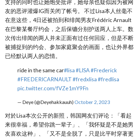
支持的同时也让她饱受批评，她母亲也疑似因为被网
友的恶评灌爆IG而关闭了帐号。 不过Lisa本人丝毫不
在意这些，4日还被拍到和绯闻男友Frédéric Arnault
在巴黎某餐厅约会，之后保镳分别护送两人上车。数
次传出绯闻的两人并未正面有过任何回应，但是不断
被捕捉到的约会、参加家庭聚会的画面，也让外界都
已经默认两人的恋情。
ride in the same car
#lisa
#LISA
#Frederick
#FREDERICARNAULT
#fredxlisa
#fredlisa
pic.twitter.com/fVZe1mY9Fn
— Deye (@Deyehakkauuh)
October 2, 2023
对於Lisa本次公开的新照，韩国网友们评论：「看起
来很幸福，希望你跳一辈子」、「我怀疑是不是她男
友喜欢这种」、「又不是全脱了，只是比平时穿著更