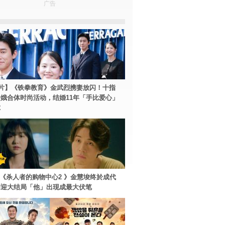
广告
片】《铁拳教育》金武烈携妻放闪！十指
娥合体时尚活动，结婚11年「手比爱心」
尔
ey+《杀人者的购物中心2 》金慧埈终於成代
周迎大结局「他」出现成最大伏笔