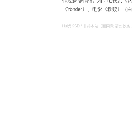
作过多部作品。如：电视剧《
《Yonder》、电影《救赎》（
Hui@KSD / 非得本站书面同意 请