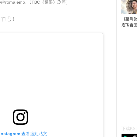
@roma.emo、JTBC《耀眼》剧照）
」了吧！
《菜鸟
底飞泰
下载KSD
Instagram 查看這則貼文