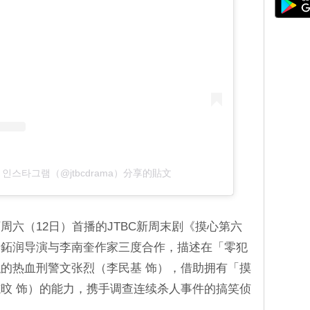
식 인스타그램（@jtbcdrama）分享的貼文
周六（12日）首播的JTBC新周末剧《摸心第六
金鉐润导演与李南奎作家三度合作，描述在「零犯
的热血刑警文张烈（李民基 饰），借助拥有「摸
旼 饰）的能力，携手调查连续杀人事件的搞笑侦