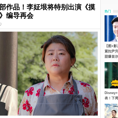
部作品！李姃垠将特别出演《摸
热门
》编导再会
【图+影
紧扣尹升
甜爆首
Disn
表！下