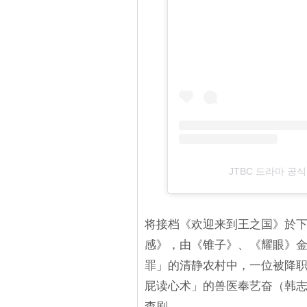
JTBC 드라마 공
将接档《欢迎来到王之国》於下
感》，由《锥子》、《耀眼》
罪」的清静农村中，一位被降职
屁读心术」的兽医奉艺奋（韩志
查剧。