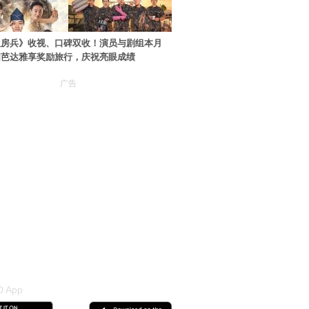
伙房兵》收视、口碑双收！演员与剧组本月
国芭达雅享奖励旅行，庆祝亮眼成绩
广告
 App