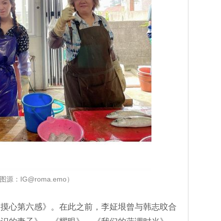
图源：IG@roma.emo）
《摸心第六感》。在此之前，李姃垠曾与韩志旼合