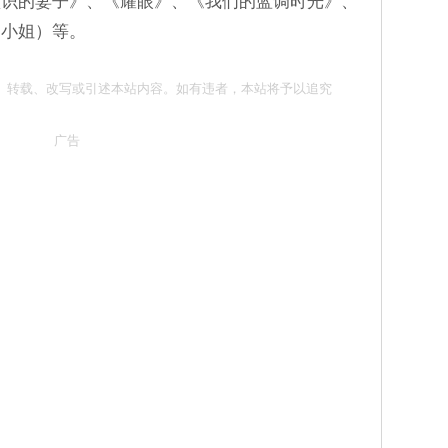
认识的妻子》、《耀眼》、《我们的蓝调时光》、
白小姐）等。
勿抄袭、转载、改写或引述本站内容。如有违者，本站将予以追究
广告