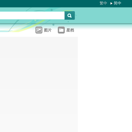
繁中
简中
图片
星档