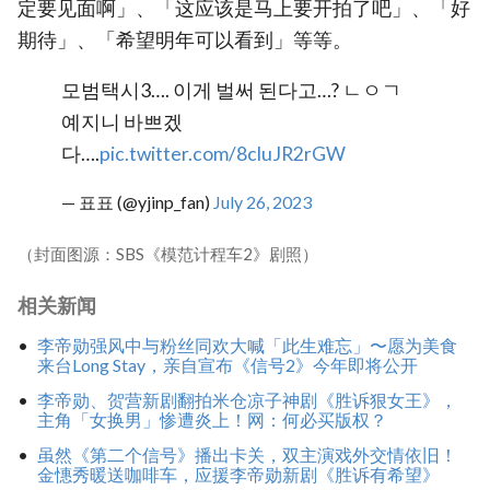
定要见面啊」、「这应该是马上要开拍了吧」、「好
期待」、「希望明年可以看到」等等。
모범택시3…. 이게 벌써 된다고…? ㄴㅇㄱ
예지니 바쁘겠
다….
pic.twitter.com/8cluJR2rGW
— 표표 (@yjinp_fan)
July 26, 2023
（封面图源：SBS《模范计程车2》剧照）
相关新闻
李帝勋强风中与粉丝同欢大喊「此生难忘」〜愿为美食
来台Long Stay，亲自宣布《信号2》今年即将公开
李帝勋、贺营新剧翻拍米仓凉子神剧《胜诉狠女王》，
主角「女换男」惨遭炎上！网：何必买版权？
虽然《第二个信号》播出卡关，双主演戏外交情依旧！
金憓秀暖送咖啡车，应援李帝勋新剧《胜诉有希望》