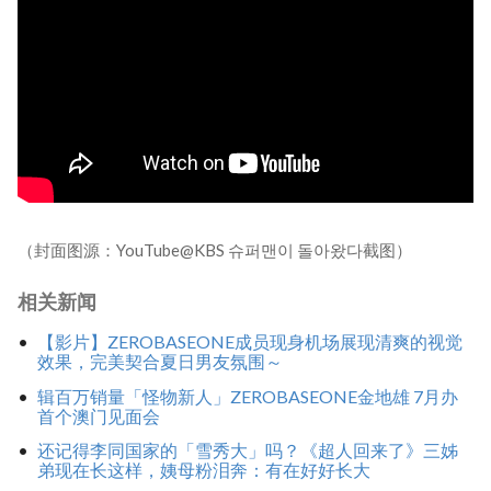
（封面图源：YouTube@KBS 슈퍼맨이 돌아왔다截图）
相关新闻
【影片】ZEROBASEONE成员现身机场展现清爽的视觉
效果，完美契合夏日男友氛围～
辑百万销量「怪物新人」ZEROBASEONE金地雄 7月办
首个澳门见面会
还记得李同国家的「雪秀大」吗？《超人回来了》三姊
弟现在长这样，姨母粉泪奔：有在好好长大