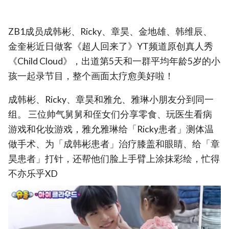
ZB1成员成韩彬、Ricky、章昊、金地雄、韩维辰、
金奎彬近日做客《超人回来了》YT频道原创真人秀
《Child Cloud》，出道第5天和一群平均年龄5岁的小
孩一起录节目，整个画面太疗愈美好啦！
成韩彬、Ricky、章昊和雅允、雅琳小朋友分到同一
组。 三位帅气舅舅和侄女们分享零食、玩医生看病
游戏和化妆游戏，雅允雅琳给「Ricky患者」测体温
做手术、为「成韩彬患者」治疗膝盖和眼睛、给「章
昊患者」打针，还帮他们脸上手臂上涂抹彩绘，忙得
不亦乐乎XD