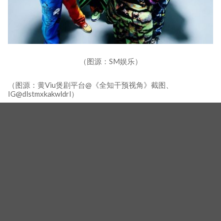
（图源：SM娱乐）
（图源：黄Viu煲剧平台@《全知干预视角》截图、
IG@dlstmxkakwldrl）
相关新闻
V.I.P、CARAT、ONCE全来了！10大K-pop粉丝团领袖
登《Fandom Stage》厮杀：扛大炮、刷音源通通变关卡
Tiffany公开与丈夫卞约汉的恋爱故事：「连少女时代成
员都瞒了1年」《全知干预视角》
国民女团 I.O.I 完整体出演《全知干预视角》！回归准备
＋演唱会幕后全曝光，送给粉丝的特别惊喜礼物
标签