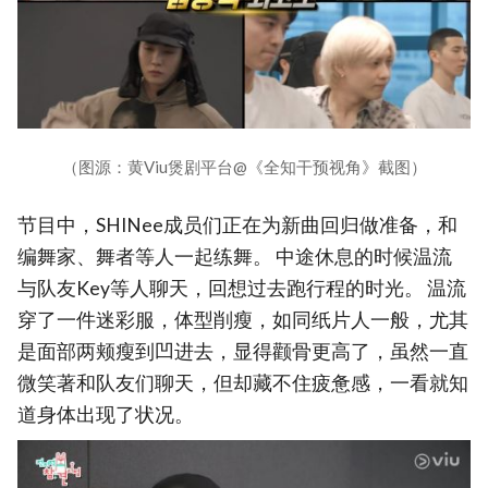
（图源：黄Viu煲剧平台@《全知干预视角》截图）
节目中，SHINee成员们正在为新曲回归做准备，和
编舞家、舞者等人一起练舞。 中途休息的时候温流
与队友Key等人聊天，回想过去跑行程的时光。 温流
穿了一件迷彩服，体型削瘦，如同纸片人一般，尤其
是面部两颊瘦到凹进去，显得颧骨更高了，虽然一直
微笑著和队友们聊天，但却藏不住疲惫感，一看就知
道身体出现了状况。