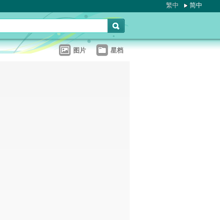
繁中
简中
图片
星档