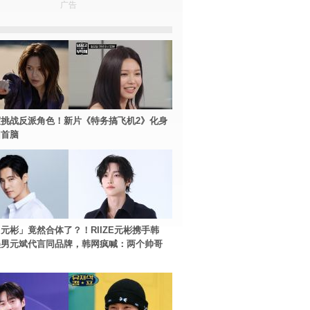
广告
挑战反派角色！新片《特务搞飞机2》化身
团首脑
元彬」竟然合体了？！RIIZE元彬携手韩
美男元斌代言同品牌，韩网疯喊：两个帅哥