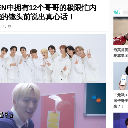
EEN中拥有12个哥哥的极限忙内
热门
团综的镜头前说出真心话！
13
秀英首度
犯罪集
「元斌＋
国传奇
来了！