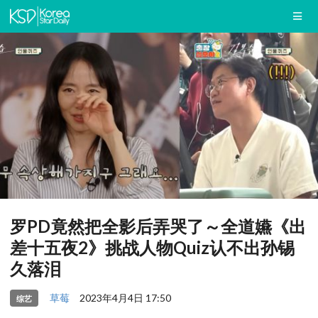
罗PD竟然把全影后弄哭了～全道嬿《出
差十五夜2》挑战人物Quiz认不出孙锡
久落泪
草莓
2023年4月4日 17:50
综艺