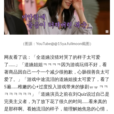
（图源：YouTube@@15ya.fullmoon截图）
网友看了说：「全道嬿没猜对哭了的样子太可爱
了……」「道嬿姐姐ㅋㅋㅋㅋ因为游戏玩得不好，看
著商品因自己一个一个减少很抱歉，心肠很善良太可
爱了。」「游戏中途流泪的道嬿姐接太可爱了，看了
5遍……稚嫩的心+过度投入游戏带来的惨剧ㅠㅠ ㅋㅋ
ㅋㅋㅋㅋㅋㅋ」「道嬿演员之前在刘Quiz说过自己是
完美主义者，为了放下花了很久的时间……看来真的
是那样啊。看她流泪的样子，能理解她焦急的心情，