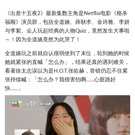
《出差十五夜2》最新集数主角是Netflix电影《格杀
福顺》演员群，包括全道嬿、薛耿求、金诗雅、李妍
与李絮。众人玩起经典的人物Quiz，竟然发生大事啦
～！因为全道嬿竟然为此哭了！
全道嬿玩之前就自认很弱坐到了末位，轮到她的时候
她就紧张的直喊「怎么办」，结果还真的遇到难关，
看著徐太志误以为是H.O.T.张佑赫，答错仍忍不住紧
张持续喊：「怎么办？我很害怕啊……心脏跳好
快……」