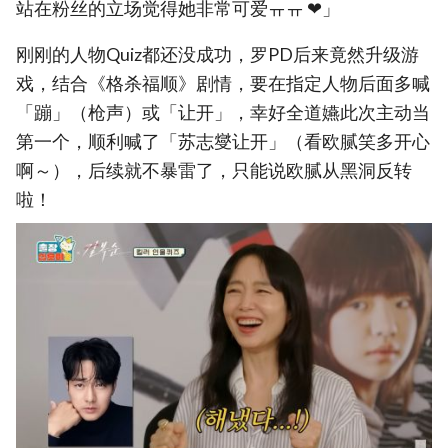
站在粉丝的立场觉得她非常可爱ㅠㅠ ❤」
刚刚的人物Quiz都还没成功，罗PD后来竟然升级游
戏，结合《格杀福顺》剧情，要在指定人物后面多喊
「蹦」（枪声）或「让开」，幸好全道嬿此次主动当
第一个，顺利喊了「苏志燮让开」（看欧腻笑多开心
啊～），后续就不暴雷了，只能说欧腻从黑洞反转
啦！