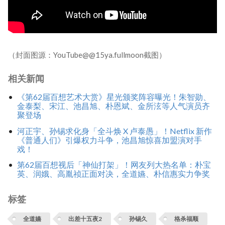
（封面图源：YouTube@@15ya.fullmoon截图）
相关新闻
《第62届百想艺术大赏》星光颁奖阵容曝光！朱智勋、
金泰梨、宋江、池昌旭、朴恩斌、金所泫等人气演员齐
聚登场
河正宇、孙锡求化身「全斗焕 X 卢泰愚」！Netflix 新作
《普通人们》引爆权力斗争，池昌旭惊喜加盟演对手
戏！
第62届百想视后「神仙打架」！网友列大热名单：朴宝
英、润娥、高胤祯正面对决，全道嬿、朴信惠实力争奖
标签
全道嬿
出差十五夜2
孙锡久
格杀福顺