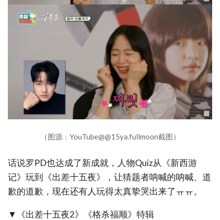
（图源：YouTube@@15ya.fullmoon截图）
话说罗PD也达成了新成就，人物Quiz从《新西游
记》玩到《出差十五夜》，让猜题者呐喊的呐喊、道
歉的道歉，现在还有人玩得太真挚哭出来了ㅠㅠ。
▼《出差十五夜2》《格杀福顺》特辑