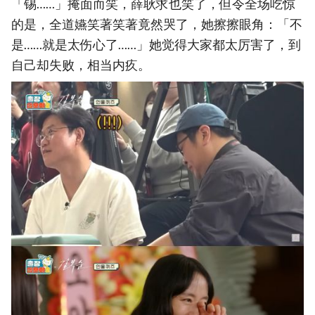
「锡……」掩面而笑，薛耿求也笑了，但令全场吃惊
的是，全道嬿笑著笑著竟然哭了，她擦擦眼角：「不
是……就是太伤心了……」她觉得大家都太厉害了，到
自己却失败，相当内疚。