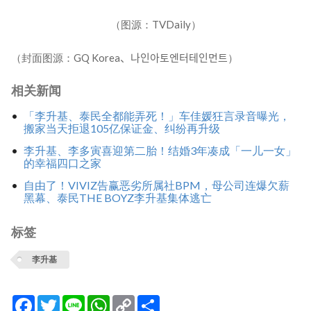
（图源：TVDaily）
（封面图源：GQ Korea、나인아토엔터테인먼트）
相关新闻
「李升基、泰民全都能弄死！」车佳媛狂言录音曝光，
搬家当天拒退105亿保证金、纠纷再升级
李升基、李多寅喜迎第二胎！结婚3年凑成「一儿一女」
的幸福四口之家
自由了！VIVIZ告赢恶劣所属社BPM，母公司连爆欠薪
黑幕、泰民THE BOYZ李升基集体逃亡
标签
李升基
Facebook
Twitter
Line
WhatsApp
Copy
分