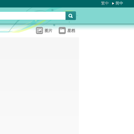
繁中
简中
图片
星档