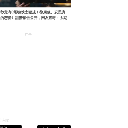
秒竟有6场吻戏太犯规！徐康俊、安恩真
你的恋爱》甜蜜预告公开，网友直呼：太期
广告
 App