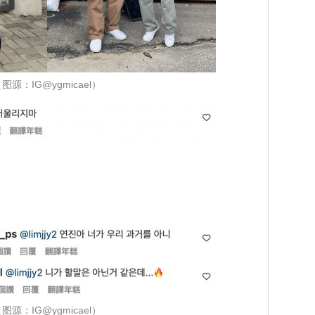
图源：IG@ygmicael）
图源：IG@ygmicael）