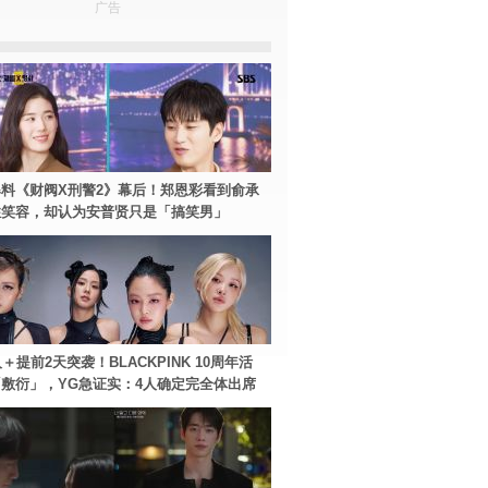
广告
料《财阀X刑警2》幕后！郑恩彩看到俞承
住笑容，却认为安普贤只是「搞笑男」
＋提前2天突袭！BLACKPINK 10周年活
敷衍」，YG急证实：4人确定完全体出席