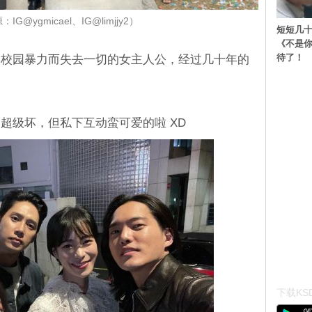
G@ygmicael、IG@limjjy2）
短短几十
《不是
待了！
遇校园暴力而失去一切的女主人公，经过几十年的
超级坏，但私下互动蛮可爱的啦 XD
下载KSD