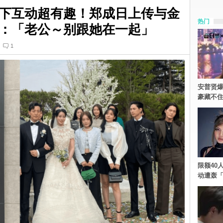
下互动超有趣！郑成日上传与金
热门
：「老公～别跟她在一起」
1
安普贤爆
豪藏不
限额40人
动遭轰「