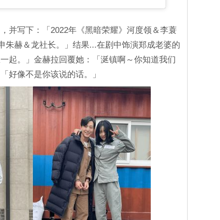
，并写下：「2022年《黑暗荣耀》河度领＆李蓑
azy》申朱赫＆龙社长。」结果...在剧中饰演郑成老婆的
在一起。」金赫拉回覆她：「涎镇啊～你知道我们
：「好像不是你该说的话。」