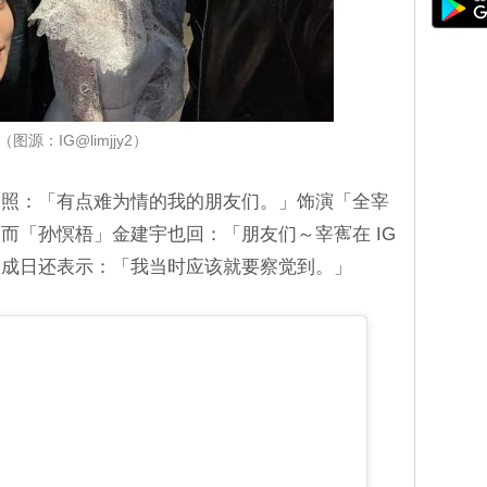
（图源：IG@limjjy2）
絮照：「有点难为情的我的朋友们。」饰演「全宰
而「孙慏梧」金建宇也回：「朋友们～宰寯在 IG
郑成日还表示：「我当时应该就要察觉到。」