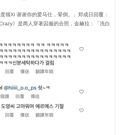
度领Xi 谢谢你的爱马仕，晕倒。」郑成日回覆：
nd Crazy》是两人穿著囚服的合照，金赫拉：「洗白