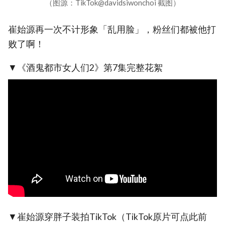
（图源：TikTok@davidsiwonchoi 截图）
崔始源再一次不计形象「乱用脸」，粉丝们都被他打
败了啊！
▼《酒鬼都市女人们2》第7集完整花絮
▼崔始源穿胖子装拍TikTok（TikTok原片可点此前