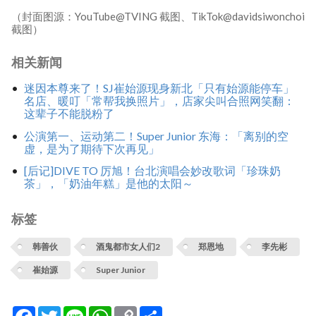
（封面图源：YouTube@TVING 截图、TikTok@davidsiwonchoi
截图）
相关新闻
迷因本尊来了！SJ崔始源现身新北「只有始源能停车」
名店、暖叮「常帮我换照片」，店家尖叫合照网笑翻：
这辈子不能脱粉了
公演第一、运动第二！Super Junior 东海：「离别的空
虚，是为了期待下次再见」
[后记]DIVE TO 厉旭！台北演唱会妙改歌词「珍珠奶
茶」，「奶油年糕」是他的太阳～
标签
韩善伙
酒鬼都市女人们2
郑恩地
李先彬
崔始源
Super Junior
Facebook
Twitter
Line
WhatsApp
Copy
分