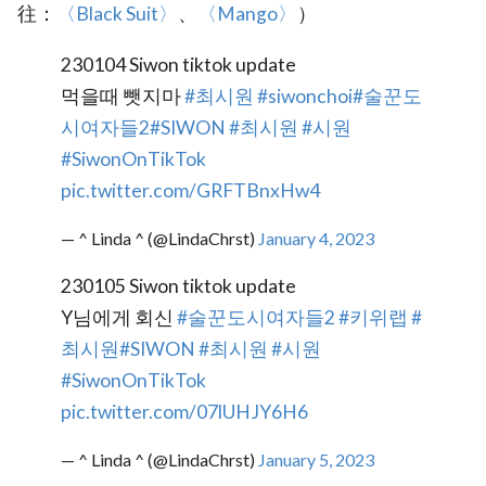
往：
〈Black Suit〉
、
〈Mango〉‎
）
230104 Siwon tiktok update
먹을때 뺏지마
#최시원
#siwonchoi
#술꾼도
시여자들2
#SIWON
#최시원
#시원
#SiwonOnTikTok
pic.twitter.com/GRFTBnxHw4
— ^ Linda ^ (@LindaChrst)
January 4, 2023
230105 Siwon tiktok update
Y님에게 회신
#술꾼도시여자들2
#키위랩
#
최시원
#SIWON
#최시원
#시원
#SiwonOnTikTok
pic.twitter.com/07lUHJY6H6
— ^ Linda ^ (@LindaChrst)
January 5, 2023