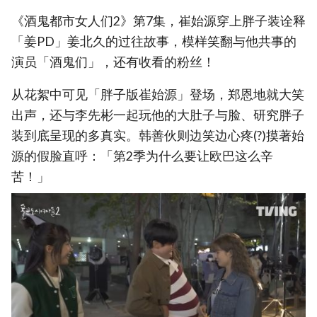
《酒鬼都市女人们2》第7集，崔始源穿上胖子装诠释
「姜PD」姜北久的过往故事，模样笑翻与他共事的
演员「酒鬼们」，还有收看的粉丝！
从花絮中可见「胖子版崔始源」登场，郑恩地就大笑
出声，还与李先彬一起玩他的大肚子与脸、研究胖子
装到底呈现的多真实。韩善伙则边笑边心疼(?)摸著始
源的假脸直呼：「第2季为什么要让欧巴这么辛
苦！」