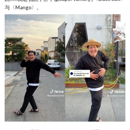
与〈Mango〉。