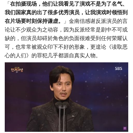
「
在拍摄现场，他们让我看见了演戏不是为了名气、
我们国家真的出了很多优秀演员，让我演戏时领悟到
在片场要时刻保持谦虚。
」金南佶感谢反派演员的言
论让不少观众为之动容，因为反派经常是剧中不可或
缺的，但演员却碍於角色的负面很难受到任何荣耀认
可，也常常被观众印下不好的形象，更遑论《读取恶
心的人们》的罪犯几乎都源自真实人物。