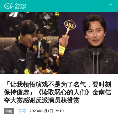
「让我领悟演戏不是为了名气，要时刻
保持谦虚」《读取恶心的人们》金南佶
夺大赏感谢反派演员获赞赏
草莓
2023年1月1日 19:10
韩剧