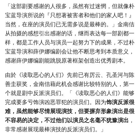
「这部剧要感谢的人很多，虽然有过迷惘，但就像朴
宝蓝导演所说的『只想著被害者和他们的家人吧！』
当然，在座的演员们已无需多说是最棒的。」金南佶
从拍摄的感想引出感谢的话，继而表达每一部剧都一
样，都是工作人员与演员一起努力下的成果，不过朴
宝蓝导演和薛伊娜编剧会让他不断思考到本质意义，
感谢薛伊娜编剧能跳脱原著框架创造出优秀剧本。
由於《读取恶心的人们》先前已有厉云、孔圣河与陈
善圭获奖，金南佶藉此机会感谢比较特别的人，第一
个就是剧中反派演员们。「《读取恶心的人们》能够
完成要多亏饰演凶恶罪犯的演员们。因为
饰演反派很
难，虽然能够尽情展现演技，但要摒弃形象演出是很
不容易的决定，不过他们以演员之名毫不犹豫演出
，
非常感谢展现最棒演技的反派演员们。」