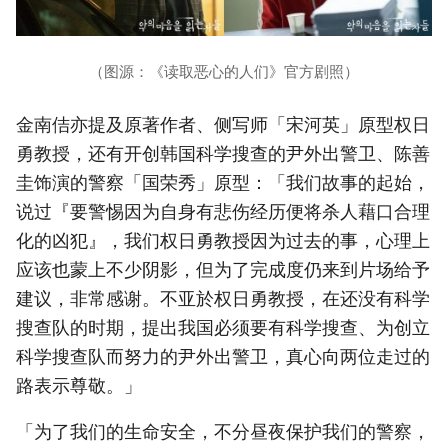
（图源：《读取恶心的人们》官方剧照）
金南佶亦提及原著作者、侧写师「宋河英」原型权日
勇教授，还有开创韩国科学搜查的尹外出警卫、陈善
圭饰演的警察「国荣秀」原型：「我们故事的起始，
说过『要警惕因为自身有悲伤经历便将杀人藉口合理
化的凶犯』，我们权日勇教授因为过去的事，心理上
应该也蒙上不少阴影，但为了完成度仍来到片场给予
建议，非常感谢。不亚於权日勇教授，在还没有科学
搜查队的时期，提出我国必须要有科学搜查、为创立
科学搜查队而努力的尹外出警卫，真心向两位走过的
路表示尊敬。」
「为了我们的生命安全，不分昼夜保护我们的警察，