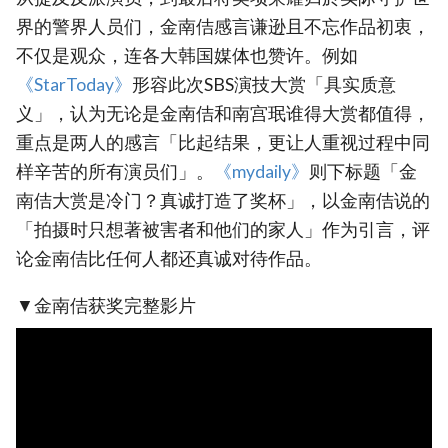
界的警界人员们，金南佶感言谦逊且不忘作品初衷，
不仅是观众，连各大韩国媒体也赞许。例如
《StarToday》‎
形容此次SBS演技大赏「具实质意
义」，认为无论是金南佶和南宫珉谁得大赏都值得，
重点是两人的感言「比起结果，更让人重视过程中同
样辛苦的所有演员们」。
‎《mydaily》‎
则下标题「金
南佶大赏是冷门？真诚打造了奖杯」，以金南佶说的
「拍摄时只想著被害者和他们的家人」作为引言，评
论金南佶比任何人都还真诚对待作品。
▼金南佶获奖完整影片