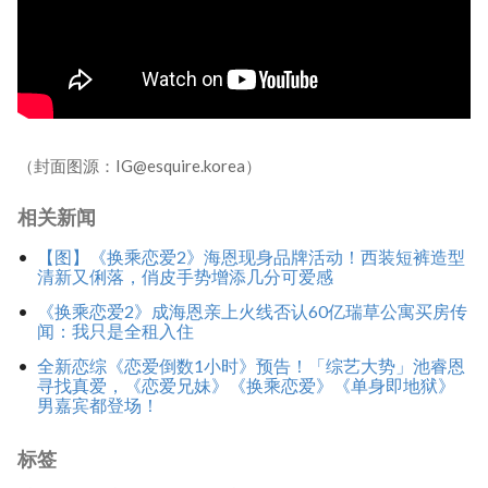
（封面图源：IG@esquire.korea）
相关新闻
【图】《换乘恋爱2》海恩现身品牌活动！西装短裤造型
清新又俐落，俏皮手势增添几分可爱感
《换乘恋爱2》成海恩亲上火线否认60亿瑞草公寓买房传
闻：我只是全租入住
全新恋综《恋爱倒数1小时》预告！「综艺大势」池睿恩
寻找真爱，《恋爱兄妹》《换乘恋爱》《单身即地狱》
男嘉宾都登场！
标签