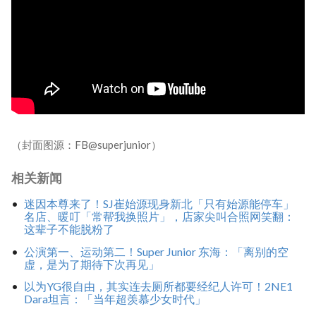
（封面图源：FB@superjunior）
相关新闻
迷因本尊来了！SJ崔始源现身新北「只有始源能停车」
名店、暖叮「常帮我换照片」，店家尖叫合照网笑翻：
这辈子不能脱粉了
公演第一、运动第二！Super Junior 东海：「离别的空
虚，是为了期待下次再见」
以为YG很自由，其实连去厕所都要经纪人许可！2NE1
Dara坦言：「当年超羡慕少女时代」