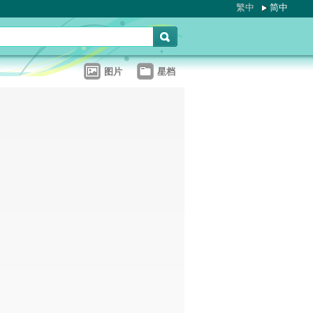
繁中
简中
图片
星档