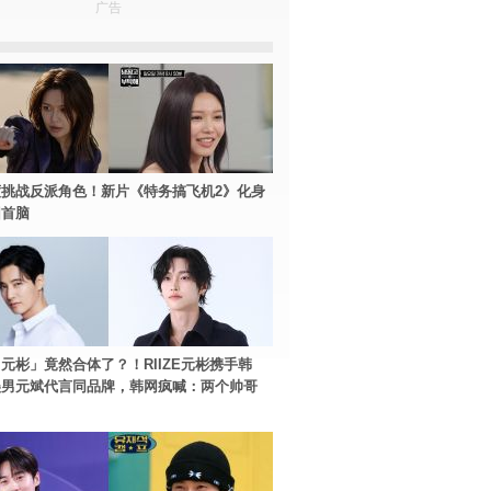
广告
挑战反派角色！新片《特务搞飞机2》化身
团首脑
元彬」竟然合体了？！RIIZE元彬携手韩
美男元斌代言同品牌，韩网疯喊：两个帅哥