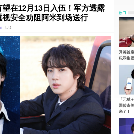
n有望在12月13日入伍！军方透露
热门
n重视安全劝阻阿米到场送行
i
2
秀英首度
犯罪集
「元斌＋
国传奇
来了！