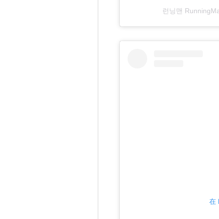
런닝맨 RunningMa
在 