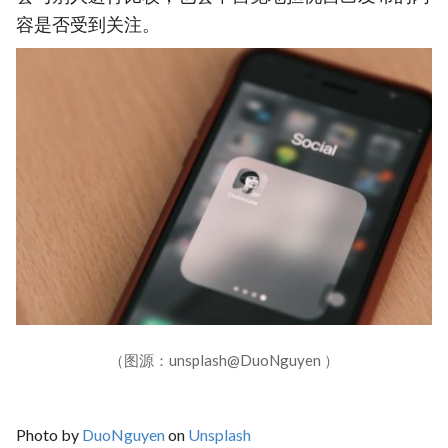
容是否受到关注。
（图源：unsplash@DuoNguyen ）
Photo by
DuoNguyen
on
Unsplash